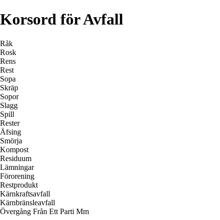
Korsord för Avfall
Råk
Rosk
Rens
Rest
Sopa
Skräp
Sopor
Slagg
Spill
Rester
Äfsing
Smörja
Kompost
Residuum
Lämningar
Förorening
Restprodukt
Kärnkraftsavfall
Kärnbränsleavfall
Övergång Från Ett Parti Mm