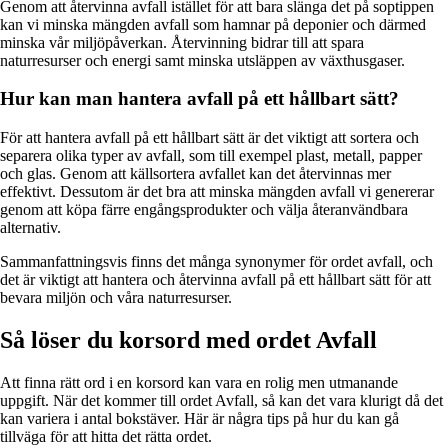
Genom att återvinna avfall istället för att bara slänga det på soptippen
kan vi minska mängden avfall som hamnar på deponier och därmed
minska vår miljöpåverkan. Återvinning bidrar till att spara
naturresurser och energi samt minska utsläppen av växthusgaser.
Hur kan man hantera avfall på ett hållbart sätt?
För att hantera avfall på ett hållbart sätt är det viktigt att sortera och
separera olika typer av avfall, som till exempel plast, metall, papper
och glas. Genom att källsortera avfallet kan det återvinnas mer
effektivt. Dessutom är det bra att minska mängden avfall vi genererar
genom att köpa färre engångsprodukter och välja återanvändbara
alternativ.
Sammanfattningsvis finns det många synonymer för ordet avfall, och
det är viktigt att hantera och återvinna avfall på ett hållbart sätt för att
bevara miljön och våra naturresurser.
Så löser du korsord med ordet Avfall
Att finna rätt ord i en korsord kan vara en rolig men utmanande
uppgift. När det kommer till ordet Avfall, så kan det vara klurigt då det
kan variera i antal bokstäver. Här är några tips på hur du kan gå
tillväga för att hitta det rätta ordet.