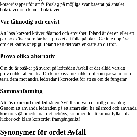
korsordsappar för att få förslag på möjliga svar baserat på antalet
bokstäver och kända bokstäver.
Var tålmodig och envist
Att lösa korsord kräver tålamod och envishet. Ibland är det en eller ett
par bokstäver som får hela pusslet att falla på plats. Ge inte upp även
om det känns knepigt. Ibland kan det vara enklare än du tror!
Prova olika alternativ
Om du är osäker på svaret på ledtråden Avfall är det alltid värt att
prova olika alternativ. Du kan skissa ner olika ord som passar in och
testa dem mot andra ledtrådar i korsordet för att se om de fungerar.
Sammanfattning
Att lösa korsord med ledtråden Avfall kan vara en rolig utmaning.
Genom att använda ledtråden på ett smart sätt, ha tålamod och använda
korsordshjälpmedel när det behövs, kommer du att kunna fylla i alla
luckor och klara korsordet framgångsrikt!
Synonymer för ordet Avfall