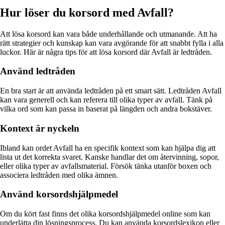
Hur löser du korsord med Avfall?
Att lösa korsord kan vara både underhållande och utmanande. Att ha
rätt strategier och kunskap kan vara avgörande för att snabbt fylla i alla
luckor. Här är några tips för att lösa korsord där Avfall är ledtråden.
Använd ledtråden
En bra start är att använda ledtråden på ett smart sätt. Ledtråden Avfall
kan vara generell och kan referera till olika typer av avfall. Tänk på
vilka ord som kan passa in baserat på längden och andra bokstäver.
Kontext är nyckeln
Ibland kan ordet Avfall ha en specifik kontext som kan hjälpa dig att
lista ut det korrekta svaret. Kanske handlar det om återvinning, sopor,
eller olika typer av avfallsmaterial. Försök tänka utanför boxen och
associera ledtråden med olika ämnen.
Använd korsordshjälpmedel
Om du kört fast finns det olika korsordshjälpmedel online som kan
underlätta din lösningsprocess. Du kan använda korsordslexikon eller