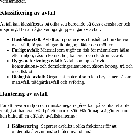
verksamheter.
Klassificering av avfall
Avfall kan klassificeras på olika sätt beroende på dess egenskaper och
ursprung. Här är några vanliga grupperingar av avfall:
Hushållsavfall:
Avfall som produceras i hushåll och inkluderar
matavfall, förpackningar, tidningar, kläder och möbler.
Farligt avfall:
Material som utgör en risk för människors hälsa
eller miljön, såsom kemikalier, batterier och elektronikskrot.
Bygg- och rivningsavfall:
Avfall som uppstår vid
konstruktions- och demoleringssituationer, såsom betong, trä och
metallskrot.
Biologiskt avfall:
Organiskt material som kan brytas ner, såsom
matavfall, trädgårdsavfall och avföring.
Hantering av avfall
För att bevara miljön och minska negativ påverkan på samhället är det
viktigt att hantera avfall på ett korrekt sätt. Här är några åtgärder som
kan bidra till en effektiv avfallshantering:
Källsortering:
Separera avfallet i olika fraktioner för att
underlätta återvinning och återanvändning.