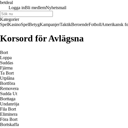
betdeal
Logga in
Bli medlem
Nyhetsmail
Kategorier
Spel
Kasino
Spel
Betyg
Kampanjer
Taktik
Beroende
Fotboll
Amerikansk fo
Korsord för Avlägsna
Bort
Loppa
Suddas
Fjärma
Ta Bort
Utplåna
Bortföra
Removera
Sudda Ut
Borttaga
Undanröja
Fila Bort
Eliminera
Föra Bort
Bortskaffa