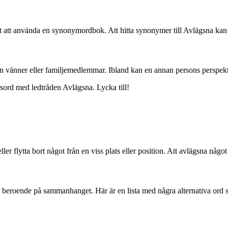
 att använda en synonymordbok. Att hitta synonymer till Avlägsna kan g
rån vänner eller familjemedlemmar. Ibland kan en annan persons perspekt
orsord med ledtråden Avlägsna. Lycka till!
er flytta bort något från en viss plats eller position. Att avlägsna något 
a beroende på sammanhanget. Här är en lista med några alternativa ord 