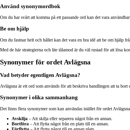
Använd synonymordbok
Om du har svårt att komma på ett passande ord kan det vara användbart
Be om hjälp
Om du fastnar helt och hållet kan det vara en bra idé att be om hjälp f
Med de här strategierna och lite tålamod är du väl rustad för att lösa k
Synonymer för ordet Avlägsna
Vad betyder egentligen Avlägsna?
Avlägsna är ett ord som används för att beskriva handlingen att ta bort ell
Synonymer i olika sammanhang
Det finns flera synonymer som kan användas istället för ordet Avlägsn
Avskilja
– Att skilja eller separera något från en annan.
Bortföra
– Att flytta något från en plats till en annan.
Förflytta
– Att flytta något till en annan plats.