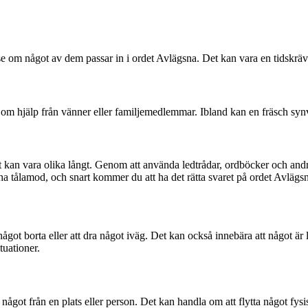
se om något av dem passar in i ordet Avlägsna. Det kan vara en tidskrävan
be om hjälp från vänner eller familjemedlemmar. Ibland kan en fräsch syn
r det kan vara olika långt. Genom att använda ledtrådar, ordböcker och 
 ha tålamod, och snart kommer du att ha det rätta svaret på ordet Avlägs
ågot borta eller att dra något iväg. Det kan också innebära att något är l
uationer.
 något från en plats eller person. Det kan handla om att flytta något fysi