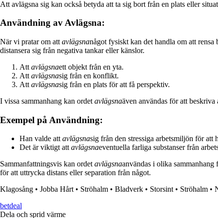
Att avlägsna sig kan också betyda att ta sig bort från en plats eller situa
Användning av Avlägsna:
När vi pratar om att
avlägsna
något fysiskt kan det handla om att rensa b
distansera sig från negativa tankar eller känslor.
Att
avlägsna
ett objekt från en yta.
Att
avlägsna
sig från en konflikt.
Att
avlägsna
sig från en plats för att få perspektiv.
I vissa sammanhang kan ordet
avlägsna
även användas för att beskriva at
Exempel på Användning:
Han valde att
avlägsna
sig från den stressiga arbetsmiljön för att 
Det är viktigt att
avlägsna
eventuella farliga substanser från arbets
Sammanfattningsvis kan ordet
avlägsna
användas i olika sammanhang för
för att uttrycka distans eller separation från något.
Klagosång
•
Jobba Hårt
•
Ströhalm
•
Bladverk
•
Storsint
•
Ströhalm
•
betdeal
Dela och sprid värme