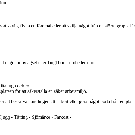
tion.
ort skräp, flytta en föremål eller att skilja något från en större grupp.
t något är avlägset eller långt borta i tid eller rum.
hitta lugn och ro.
platsen för att säkerställa en säker arbetsmiljö.
 att beskriva handlingen att ta bort eller göra något borta från en plats
Njugg
•
Tätting
•
Sjömärke
•
Farkost
•