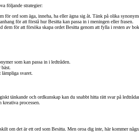
va följande strategier:
för ord som äga, inneha, ha eller ägna sig åt. Tänk på olika synonyme
hang för att förstå hur Besitta kan passa in i meningen eller frasen.
dem för att försöka skapa ordet Besitta genom att fylla i resten av bo
nonymer som kan passa in i ledtråden.
 bäst.
t lämpliga svaret.
egiskt tänkande och ordkunskap kan du snabbt hitta rätt svar på ledtråda
en kreativa processen.
ärskilt om det är ett ord som Besitta. Men oroa dig inte, här kommer någ