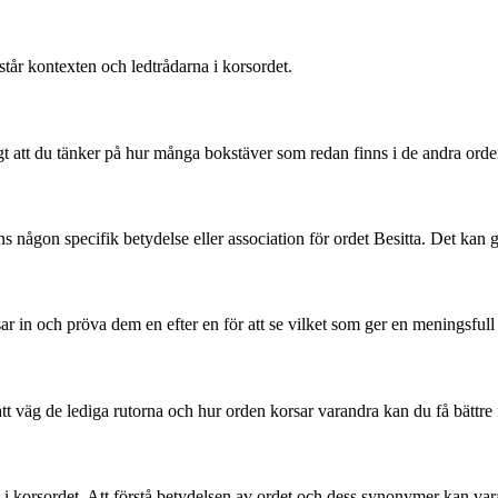
örstår kontexten och ledtrådarna i korsordet.
igt att du tänker på hur många bokstäver som redan finns i de andra orden
s någon specifik betydelse eller association för ordet Besitta. Det kan 
ar in och pröva dem en efter en för att se vilket som ger en meningsfull 
t väg de lediga rutorna och hur orden korsar varandra kan du få bättre fö
 korsordet. Att förstå betydelsen av ordet och dess synonymer kan vara t