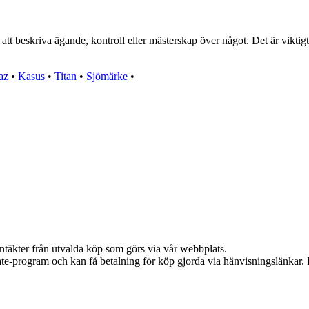
tt beskriva ägande, kontroll eller mästerskap över något. Det är viktigt
az
•
Kasus
•
Titan
•
Sjömärke
•
intäkter från utvalda köp som görs via vår webbplats.
iate-program och kan få betalning för köp gjorda via hänvisningslänkar. In