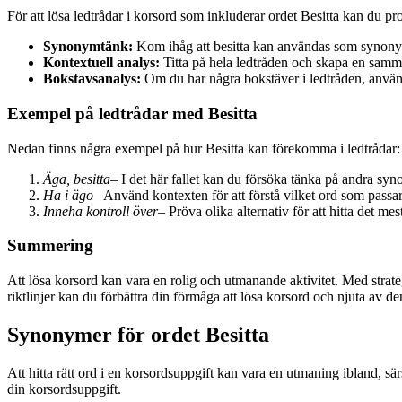
För att lösa ledtrådar i korsord som inkluderar ordet Besitta kan du pro
Synonymtänk:
Kom ihåg att besitta kan användas som synonym 
Kontextuell analys:
Titta på hela ledtråden och skapa en samman
Bokstavsanalys:
Om du har några bokstäver i ledtråden, använd 
Exempel på ledtrådar med Besitta
Nedan finns några exempel på hur Besitta kan förekomma i ledtrådar:
Äga, besitta
– I det här fallet kan du försöka tänka på andra sy
Ha i ägo
– Använd kontexten för att förstå vilket ord som passar
Inneha kontroll över
– Pröva olika alternativ för att hitta det mes
Summering
Att lösa korsord kan vara en rolig och utmanande aktivitet. Med strat
riktlinjer kan du förbättra din förmåga att lösa korsord och njuta av d
Synonymer för ordet Besitta
Att hitta rätt ord i en korsordsuppgift kan vara en utmaning ibland, s
din korsordsuppgift.