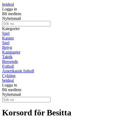
betdeal
Logga in
Bli medlem
Nyhetsmail
Kategorier
Spel
Kasino
Spel
Betyg
Kampanjer
Taktik
Beroende
Fotboll
Amerikansk fotboll
Cykling
betdeal
Logga in
Bli medlem
Nyhetsmail
Korsord för Besitta