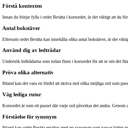
Förstå kontexten
Innan du börjar fylla i ordet Besitta i korsordet, är det viktigt att du f
Antal bokstäver
Eftersom ordet Besitta kan innehålla olika antal bokstäver, är det vikt
Använd dig av ledtrådar
Undersök ledtrådarna som redan finns i korsordet för att se om det finn
Pröva olika alternativ
Ibland kan det vara en fördel att skriva ned olika möjliga ord som pass
Väg lediga rutor
Korsordet är som ett pussel där varje ord påverkar det andra. Genom at
Förståelse för synonym
Ibland kan ordet Besitta ersättas med en synonym som passar bättre in i