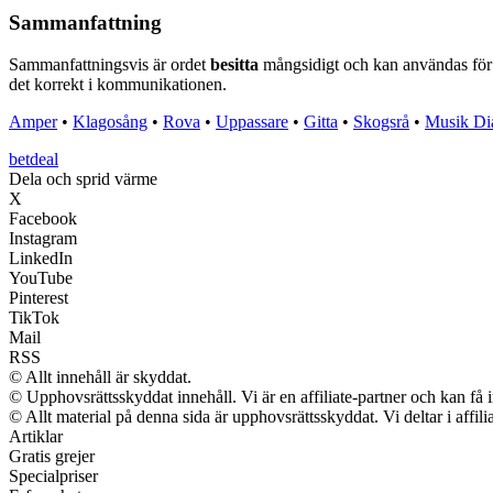
Sammanfattning
Sammanfattningsvis är ordet
besitta
mångsidigt och kan användas för a
det korrekt i kommunikationen.
Amper
•
Klagosång
•
Rova
•
Uppassare
•
Gitta
•
Skogsrå
•
Musik Di
betdeal
Dela och sprid värme
X
Facebook
Instagram
LinkedIn
YouTube
Pinterest
TikTok
Mail
RSS
© Allt innehåll är skyddat.
© Upphovsrättsskyddat innehåll. Vi är en affiliate-partner och kan få 
© Allt material på denna sida är upphovsrättsskyddat. Vi deltar i affil
Artiklar
Gratis grejer
Specialpriser