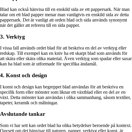
Blad kan också hänvisa till en enskild sida av ett pappersark. När man
talar om ett blad papper menar man vanligtvis en enskild sida av detta
pappersark. Det är vanligt att orden blad och sida används synonymt
när det gäller att referera till en sida papper.
3. Verktyg
I vissa fall används ordet blad för att beskriva en del av verktyg eller
redskap. Till exempel kan en kniv ha ett skarpt blad som används för
att skära eller skära olika material. Även verktyg som spadar eller saxar
kan ha blad som är utformade för specifika ändamål.
4. Konst och design
I konst och design kan begreppet blad användas för att beskriva en
specifik form eller mönster som liknar ett växtblad eller en del av en
växt. Detta mönster kan användas i olika sammanhang, såsom textilier,
tapeter, keramik och målningar.
Avslutande tankar
Som vi har sett kan ordet blad ha olika betydelser beroende på kontext.
Oavsett om det hänvisar till naturen, papper, verktyg eller konst, är