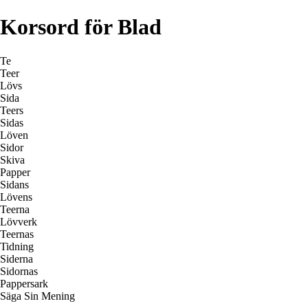
Korsord för Blad
Te
Teer
Lövs
Sida
Teers
Sidas
Löven
Sidor
Skiva
Papper
Sidans
Lövens
Teerna
Lövverk
Teernas
Tidning
Siderna
Sidornas
Pappersark
Säga Sin Mening