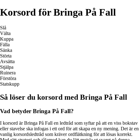
Korsord för Bringa På Fall
Slå
Välta
Kuppa
Fälla
Sänka
Störta
Avsätta
Stjälpa
Ruinera
Förstöra
Statskupp
Så löser du korsord med Bringa På Fall
Vad betyder Bringa På Fall?
I korsord är Bringa På Fall en ledtråd som syftar på att en viss bokstav
eller stavelse ska infogas i ett ord för att skapa en ny mening. Det är en
vanlig korsordsledtråd som kräver ordflätkning för att lösas korrekt.
Med rätt strategi och tålamod kan du lätt mejsla ut svaret på denna