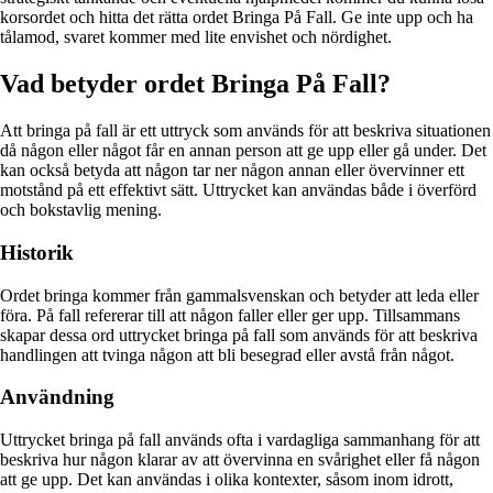
korsordet och hitta det rätta ordet Bringa På Fall. Ge inte upp och ha
tålamod, svaret kommer med lite envishet och nördighet.
Vad betyder ordet Bringa På Fall?
Att bringa på fall är ett uttryck som används för att beskriva situationen
då någon eller något får en annan person att ge upp eller gå under. Det
kan också betyda att någon tar ner någon annan eller övervinner ett
motstånd på ett effektivt sätt. Uttrycket kan användas både i överförd
och bokstavlig mening.
Historik
Ordet bringa kommer från gammalsvenskan och betyder att leda eller
föra. På fall refererar till att någon faller eller ger upp. Tillsammans
skapar dessa ord uttrycket bringa på fall som används för att beskriva
handlingen att tvinga någon att bli besegrad eller avstå från något.
Användning
Uttrycket bringa på fall används ofta i vardagliga sammanhang för att
beskriva hur någon klarar av att övervinna en svårighet eller få någon
att ge upp. Det kan användas i olika kontexter, såsom inom idrott,