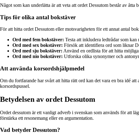
Något som kan underlätta är att veta att ordet Dessutom består av åtta b
Tips för olika antal bokstäver
För att hitta ordet Dessutom eller motsvarigheten för ett annat antal boks
Ord med fem bokstäver:
Testa att inkludera ledtrådar som kan re
Ord med sex bokstäver:
Försök att identifiera ord som liknar D
Ord med sju bokstäver:
Använd en ordlista för att hitta möjli
Ord med nio bokstäver:
Utforska olika synonymer och antonyme
Att använda korsordshjälpmedel
Om du fortfarande har svårt att hitta rätt ord kan det vara en bra idé a
korsordspussel.
Betydelsen av ordet Dessutom
Ordet dessutom är ett vanligt adverb i svenskan som används för att lägga
förstärka ett resonemang eller en argumentation.
Vad betyder Dessutom?