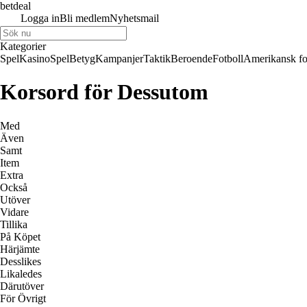
betdeal
Logga in
Bli medlem
Nyhetsmail
Kategorier
Spel
Kasino
Spel
Betyg
Kampanjer
Taktik
Beroende
Fotboll
Amerikansk fo
Korsord för Dessutom
Med
Även
Samt
Item
Extra
Också
Utöver
Vidare
Tillika
På Köpet
Härjämte
Desslikes
Likaledes
Därutöver
För Övrigt