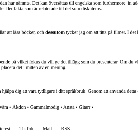
edan har nämnts. Det kan översättas till engelska som furthermore, in a
 fler fakta som är relaterade till det som diskuteras.
lar att läsa böcker, och
dessutom
tycker jag om att titta på filmer. I det 
roende på vilket fokus du vill ge det tillägg som du presenterar. Om du 
placera det i mitten av en mening.
hjälpa dig att vara tydligare i ditt språkbruk. Genom att använda detta 
vära
•
Åkdon
•
Gammalmodig
•
Anstå
•
Gitarr
•
terest
TikTok
Mail
RSS