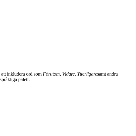
m att inkludera ord som
Förutom
,
Vidare
,
Ytterligare
samt andra
pråkliga palett.