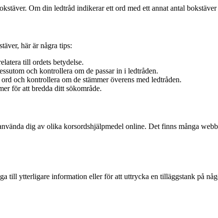
okstäver. Om din ledtråd indikerar ett ord med ett annat antal bokstäver 
täver, här är några tips:
latera till ordets betydelse.
essutom och kontrollera om de passar in i ledtråden.
ga ord och kontrollera om de stämmer överens med ledtråden.
r för att bredda ditt sökområde.
tt använda dig av olika korsordshjälpmedel online. Det finns många webbpl
 till ytterligare information eller för att uttrycka en tilläggstank på n