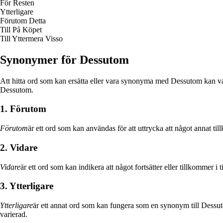
För Resten
Ytterligare
Förutom Detta
Till På Köpet
Till Yttermera Visso
Synonymer för Dessutom
Att hitta ord som kan ersätta eller vara synonyma med Dessutom kan vara
Dessutom.
1. Förutom
Förutom
är ett ord som kan användas för att uttrycka att något annat til
2. Vidare
Vidare
är ett ord som kan indikera att något fortsätter eller tillkommer i 
3. Ytterligare
Ytterligare
är ett annat ord som kan fungera som en synonym till Dessuto
varierad.