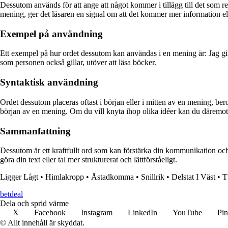
Dessutom används för att ange att något kommer i tillägg till det som r
mening, ger det läsaren en signal om att det kommer mer information eller
Exempel på användning
Ett exempel på hur ordet dessutom kan användas i en mening är: Jag gil
som personen också gillar, utöver att läsa böcker.
Syntaktisk användning
Ordet dessutom placeras oftast i början eller i mitten av en mening, be
början av en mening. Om du vill knyta ihop olika idéer kan du däremot 
Sammanfattning
Dessutom är ett kraftfullt ord som kan förstärka din kommunikation och 
göra din text eller tal mer strukturerat och lättförståeligt.
Ligger Lågt
•
Himlakropp
•
Åstadkomma
•
Snillrik
•
Delstat I Väst
•
T
betdeal
Dela och sprid värme
X
Facebook
Instagram
LinkedIn
YouTube
Pin
© Allt innehåll är skyddat.