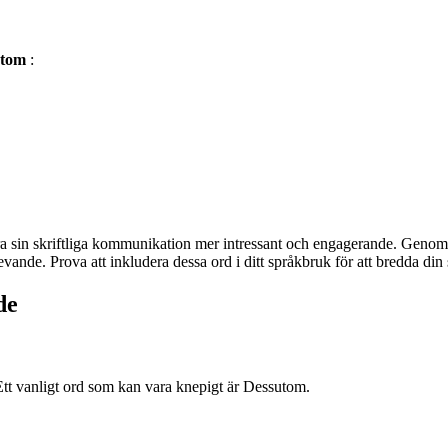
utom
:
 göra sin skriftliga kommunikation mer intressant och engagerande. Geno
de. Prova att inkludera dessa ord i ditt språkbruk för att bredda din s
de
gi. Ett vanligt ord som kan vara knepigt är Dessutom.