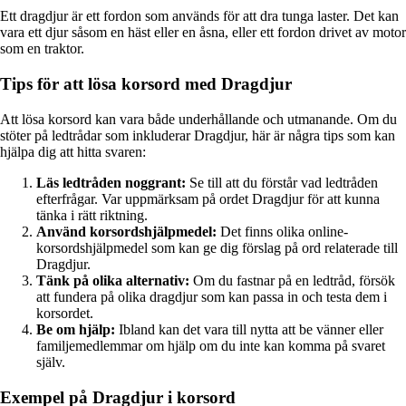
Ett dragdjur är ett fordon som används för att dra tunga laster. Det kan
vara ett djur såsom en häst eller en åsna, eller ett fordon drivet av motor
som en traktor.
Tips för att lösa korsord med Dragdjur
Att lösa korsord kan vara både underhållande och utmanande. Om du
stöter på ledtrådar som inkluderar Dragdjur, här är några tips som kan
hjälpa dig att hitta svaren:
Läs ledtråden noggrant:
Se till att du förstår vad ledtråden
efterfrågar. Var uppmärksam på ordet Dragdjur för att kunna
tänka i rätt riktning.
Använd korsordshjälpmedel:
Det finns olika online-
korsordshjälpmedel som kan ge dig förslag på ord relaterade till
Dragdjur.
Tänk på olika alternativ:
Om du fastnar på en ledtråd, försök
att fundera på olika dragdjur som kan passa in och testa dem i
korsordet.
Be om hjälp:
Ibland kan det vara till nytta att be vänner eller
familjemedlemmar om hjälp om du inte kan komma på svaret
själv.
Exempel på Dragdjur i korsord