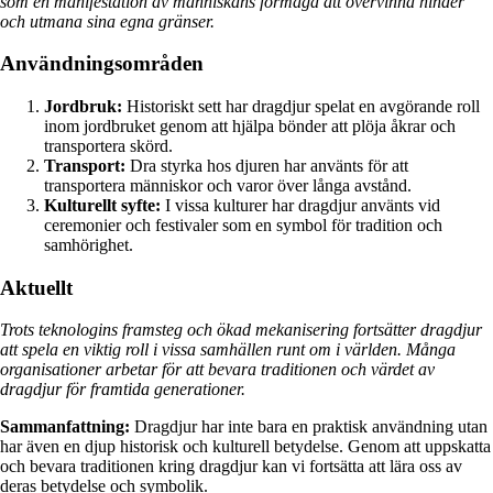
som en manifestation av människans förmåga att övervinna hinder
och utmana sina egna gränser.
Användningsområden
Jordbruk:
Historiskt sett har dragdjur spelat en avgörande roll
inom jordbruket genom att hjälpa bönder att plöja åkrar och
transportera skörd.
Transport:
Dra styrka hos djuren har använts för att
transportera människor och varor över långa avstånd.
Kulturellt syfte:
I vissa kulturer har dragdjur använts vid
ceremonier och festivaler som en symbol för tradition och
samhörighet.
Aktuellt
Trots teknologins framsteg och ökad mekanisering fortsätter dragdjur
att spela en viktig roll i vissa samhällen runt om i världen. Många
organisationer arbetar för att bevara traditionen och värdet av
dragdjur för framtida generationer.
Sammanfattning:
Dragdjur har inte bara en praktisk användning utan
har även en djup historisk och kulturell betydelse. Genom att uppskatta
och bevara traditionen kring dragdjur kan vi fortsätta att lära oss av
deras betydelse och symbolik.