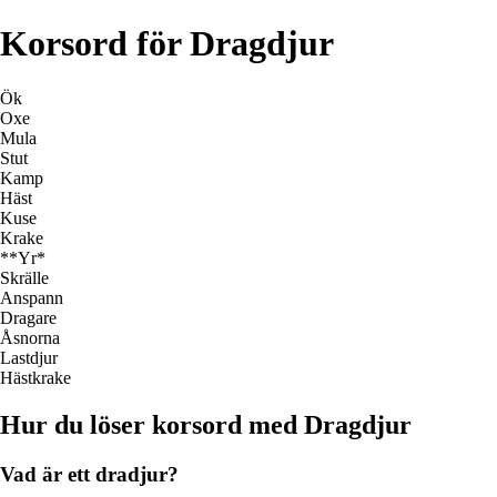
Korsord för Dragdjur
Ök
Oxe
Mula
Stut
Kamp
Häst
Kuse
Krake
**Yr*
Skrälle
Anspann
Dragare
Åsnorna
Lastdjur
Hästkrake
Hur du löser korsord med Dragdjur
Vad är ett dradjur?