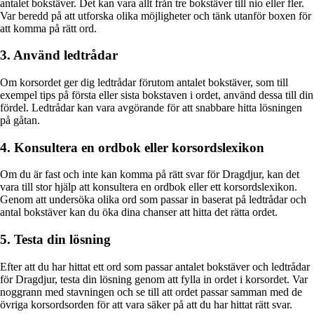
antalet bokstäver. Det kan vara allt från tre bokstäver till nio eller fler.
Var beredd på att utforska olika möjligheter och tänk utanför boxen för
att komma på rätt ord.
3. Använd ledtrådar
Om korsordet ger dig ledtrådar förutom antalet bokstäver, som till
exempel tips på första eller sista bokstaven i ordet, använd dessa till din
fördel. Ledtrådar kan vara avgörande för att snabbare hitta lösningen
på gåtan.
4. Konsultera en ordbok eller korsordslexikon
Om du är fast och inte kan komma på rätt svar för Dragdjur, kan det
vara till stor hjälp att konsultera en ordbok eller ett korsordslexikon.
Genom att undersöka olika ord som passar in baserat på ledtrådar och
antal bokstäver kan du öka dina chanser att hitta det rätta ordet.
5. Testa din lösning
Efter att du har hittat ett ord som passar antalet bokstäver och ledtrådar
för Dragdjur, testa din lösning genom att fylla in ordet i korsordet. Var
noggrann med stavningen och se till att ordet passar samman med de
övriga korsordsorden för att vara säker på att du har hittat rätt svar.