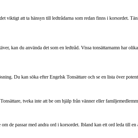
är det viktigt att ta hänsyn till ledtrådarna som redan finns i korsordet
täver, kan du använda det som en ledtråd. Vissa tonsättarnamn har olika l
slösning. Du kan söka efter Engelsk Tonsättare och se en lista över poten
 Tonsättare, tveka inte att be om hjälp från vänner eller familjemedlem
 se om de passar med andra ord i korsordet. Ibland kan ett ord leda till e