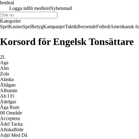
betdeal
Logga in
Bli medlem
Nyhetsmail
Kategorier
Spel
Kasino
Spel
Betyg
Kampanjer
Taktik
Beroende
Fotboll
Amerikansk fo
Korsord för Engelsk Tonsättare
2L
Aga
Alm
Zola
Alaska
Åhågan
Albumin
Ab I Fi
Ädelgas
Äga Rum
08 Område
Acceptera
Ädel Tacka
Aftokaflöde
Adjö Med Då