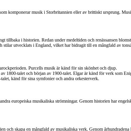
som komponerar musik i Storbritannien eller av brittiskt ursprung. Musi
ngt tillbaka i historien. Redan under medeltiden och renässansen blom
tilar utvecklats i England, vilket har bidragit till en mångfald av tons
arockperioden. Purcells musik är känd för sin skönhet och djup.
n av 1800-talet och början av 1900-talet. Elgar är känd för verk som 
alet, känd för sina symfonier och andra orkesterverk.
v andra europeiska musikaliska strömningar. Genom historien har engels
orien och skapa en mångfald av musikaliska verk. Genom århundradena har