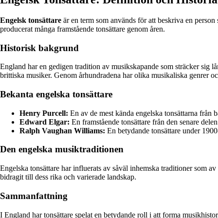
Engelsk tonsättare
är en term som används för att beskriva en person 
producerat många framstående tonsättare genom åren.
Historisk bakgrund
England har en gedigen tradition av musikskapande som sträcker sig lå
brittiska musiker. Genom århundradena har olika musikaliska genrer och s
Bekanta engelska tonsättare
Henry Purcell:
En av de mest kända engelska tonsättarna från b
Edward Elgar:
En framstående tonsättare från den senare dele
Ralph Vaughan Williams:
En betydande tonsättare under 1900-t
Den engelska musiktraditionen
Engelska tonsättare har influerats av såväl inhemska traditioner som a
bidragit till dess rika och varierade landskap.
Sammanfattning
I England har tonsättare spelat en betydande roll i att forma musikhist