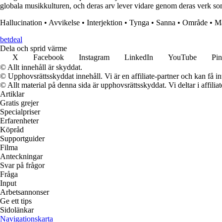
globala musikkulturen, och deras arv lever vidare genom deras verk so
Hallucination
•
Avvikelse
•
Interjektion
•
Tynga
•
Sanna
•
Område
•
M
betdeal
Dela och sprid värme
X
Facebook
Instagram
LinkedIn
YouTube
Pin
© Allt innehåll är skyddat.
© Upphovsrättsskyddat innehåll. Vi är en affiliate-partner och kan få i
© Allt material på denna sida är upphovsrättsskyddat. Vi deltar i affilia
Artiklar
Gratis grejer
Specialpriser
Erfarenheter
Köpråd
Supportguider
Filma
Anteckningar
Svar på frågor
Fråga
Input
Arbetsannonser
Ge ett tips
Sidolänkar
Navigationskarta