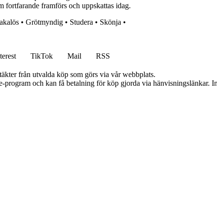
m fortfarande framförs och uppskattas idag.
akalös
•
Grötmyndig
•
Studera
•
Skönja
•
terest
TikTok
Mail
RSS
ntäkter från utvalda köp som görs via vår webbplats.
te-program och kan få betalning för köp gjorda via hänvisningslänkar. Inn