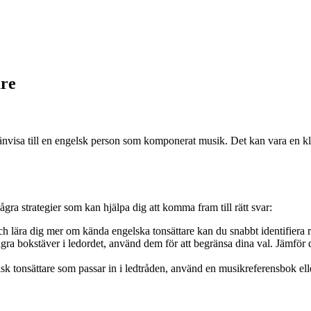
are
hänvisa till en engelsk person som komponerat musik. Det kan vara en k
ågra strategier som kan hjälpa dig att komma fram till rätt svar:
 lära dig mer om kända engelska tonsättare kan du snabbt identifiera rät
gra bokstäver i ledordet, använd dem för att begränsa dina val. Jämför
k tonsättare som passar in i ledtråden, använd en musikreferensbok elle