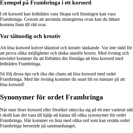
Exempel på Frambringa i ett korsord
I ett korsord kan ledtråden vara Skapa och lösningen kan vara
Frambringa. Genom att använda strategierna ovan kan du lättare
komma fram till rätt svar.
Var tålmodig och kreativ
Att lösa korsord kräver tålamod och kreativ tänkande. Var inte rädd för
att prova olika möjligheter och tänka utanför boxen. Med övning och
envishet kommer du att förbättra din förmåga att lösa korsord med
ledtråden Frambringa.
Så följ dessa tips och öka din chans att lösa korsord med ordet
Frambringa. Med lite övning kommer du snart bli en mästare på att
lösa korsord!
Synonymer för ordet Frambringa
När man löser korsord eller försöker uttrycka sig på ett mer varierat sätt
i skrift kan det vara till hjälp att känna till olika synonymer för ordet
Frambringa. Här kommer en lista med olika ord som kan ersätta ordet
Frambringa beroende på sammanhanget.