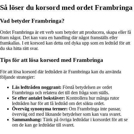
Så löser du korsord med ordet Frambringa
Vad betyder Frambringa?
Ordet Frambringa är ett verb som betyder att producera, skapa eller få
fram något. Det kan vara en handling där något framställs eller
framkallas. I ett korsord kan detta ord dyka upp som en ledtråd för att
du ska hitta rätt svar.
Tips för att lösa korsord med Frambringa
För att lösa korsord där ledtråden är Frambringa kan du använda
följande strategier:
Läs ledtråden noggrant:
Förstå betydelsen av ordet
Frambringa och relatera det till den fråga som ställs.
Se efter antalet bokstäver:
Kontrollera hur många rutor
ledtråden har för att få ledtråd om det sökta ordet.
Överväg synonyma termer:
Om Frambringa inte passar,
överväg ord med liknande betydelser som kan vara svaret.
Sammanhang:
Tänk på övriga ledtrådar i korsordet för att se
om de kan ge ledtrådar till svaret.