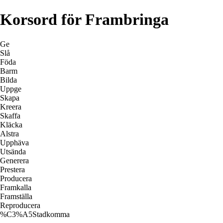
Korsord för Frambringa
Ge
Slå
Föda
Barm
Bilda
Uppge
Skapa
Kreera
Skaffa
Kläcka
Alstra
Upphäva
Utsända
Generera
Prestera
Producera
Framkalla
Framställa
Reproducera
%C3%A5Stadkomma