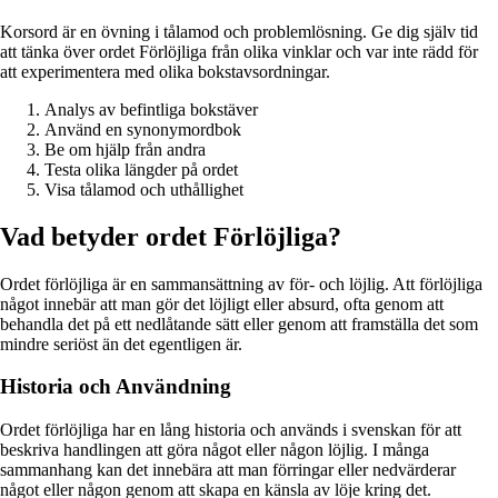
Korsord är en övning i tålamod och problemlösning. Ge dig själv tid
att tänka över ordet Förlöjliga från olika vinklar och var inte rädd för
att experimentera med olika bokstavsordningar.
Analys av befintliga bokstäver
Använd en synonymordbok
Be om hjälp från andra
Testa olika längder på ordet
Visa tålamod och uthållighet
Vad betyder ordet Förlöjliga?
Ordet förlöjliga är en sammansättning av för- och löjlig. Att förlöjliga
något innebär att man gör det löjligt eller absurd, ofta genom att
behandla det på ett nedlåtande sätt eller genom att framställa det som
mindre seriöst än det egentligen är.
Historia och Användning
Ordet förlöjliga har en lång historia och används i svenskan för att
beskriva handlingen att göra något eller någon löjlig. I många
sammanhang kan det innebära att man förringar eller nedvärderar
något eller någon genom att skapa en känsla av löje kring det.