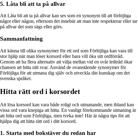
5. Låta bli att ta på allvar
Att Låta bli att ta på allvar kan ses som en synonym till att förlöjliga
något eller någon, eftersom det innebär att man inte respekterar eller tar
på allvar det som sägs eller görs.
Sammanfattning
Att känna till olika synonymer för ett ord som Förlöjliga kan vara till
stor hjälp när man löser korsord eller bara vill öka sitt ordförråd.
Genom att ha flera alternativ att välja mellan vid en svår ledtråd ökar
chansen att hitta rätt svar. Använd de ovanstående synonymer för
Förlöjliga för att utmana dig själv och utveckla din kunskap om det
svenska språket.
Hitta rätt ord i korsordet
Att lösa korsord kan vara både roligt och utmanande, men ibland kan
vissa ord vara knepiga att hitta. En vanligt förekommande utmaning är
att hitta ord som Förlöjliga, men tveka inte! Här är några tips för att
hjälpa dig att hitta rätt ord i ditt korsord.
1. Starta med bokstäver du redan har