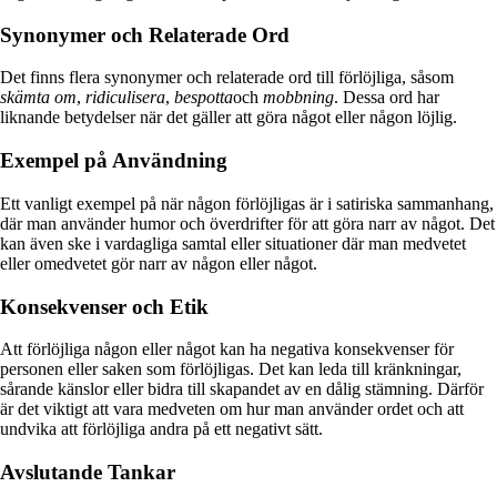
Synonymer och Relaterade Ord
Det finns flera synonymer och relaterade ord till förlöjliga, såsom
skämta om
,
ridiculisera
,
bespotta
och
mobbning
. Dessa ord har
liknande betydelser när det gäller att göra något eller någon löjlig.
Exempel på Användning
Ett vanligt exempel på när någon förlöjligas är i satiriska sammanhang,
där man använder humor och överdrifter för att göra narr av något. Det
kan även ske i vardagliga samtal eller situationer där man medvetet
eller omedvetet gör narr av någon eller något.
Konsekvenser och Etik
Att förlöjliga någon eller något kan ha negativa konsekvenser för
personen eller saken som förlöjligas. Det kan leda till kränkningar,
sårande känslor eller bidra till skapandet av en dålig stämning. Därför
är det viktigt att vara medveten om hur man använder ordet och att
undvika att förlöjliga andra på ett negativt sätt.
Avslutande Tankar