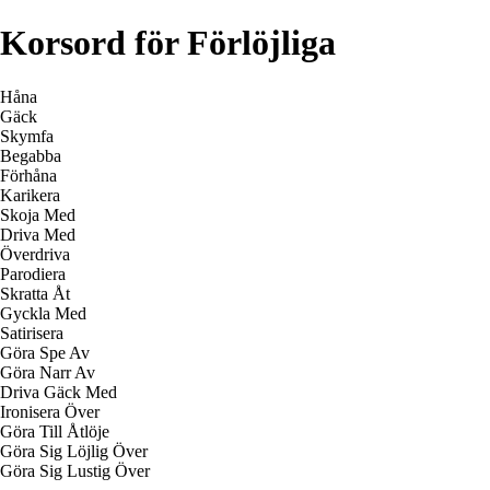
Korsord för Förlöjliga
Håna
Gäck
Skymfa
Begabba
Förhåna
Karikera
Skoja Med
Driva Med
Överdriva
Parodiera
Skratta Åt
Gyckla Med
Satirisera
Göra Spe Av
Göra Narr Av
Driva Gäck Med
Ironisera Över
Göra Till Åtlöje
Göra Sig Löjlig Över
Göra Sig Lustig Över