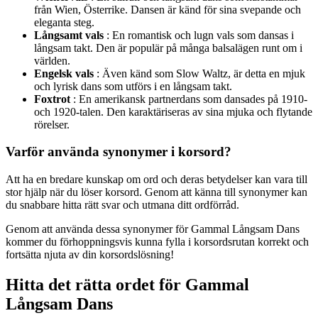
från Wien, Österrike. Dansen är känd för sina svepande och
eleganta steg.
Långsamt vals
: En romantisk och lugn vals som dansas i
långsam takt. Den är populär på många balsalägen runt om i
världen.
Engelsk vals
: Även känd som Slow Waltz, är detta en mjuk
och lyrisk dans som utförs i en långsam takt.
Foxtrot
: En amerikansk partnerdans som dansades på 1910-
och 1920-talen. Den karaktäriseras av sina mjuka och flytande
rörelser.
Varför använda synonymer i korsord?
Att ha en bredare kunskap om ord och deras betydelser kan vara till
stor hjälp när du löser korsord. Genom att känna till synonymer kan
du snabbare hitta rätt svar och utmana ditt ordförråd.
Genom att använda dessa synonymer för Gammal Långsam Dans
kommer du förhoppningsvis kunna fylla i korsordsrutan korrekt och
fortsätta njuta av din korsordslösning!
Hitta det rätta ordet för Gammal
Långsam Dans