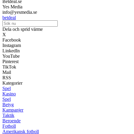
Betdeal.se
Yes Media
info@yesmedia.se
betdeal
Dela och sprid värme
X
Facebook
Instagram
LinkedIn
YouTube
Pinterest
TikTok
Mail
RSS
Kategorier
Spel
Kasino
Spel
Betyg
Kampanjer
Taktik
Beroende
Fotboll
Amerikansk fotboll