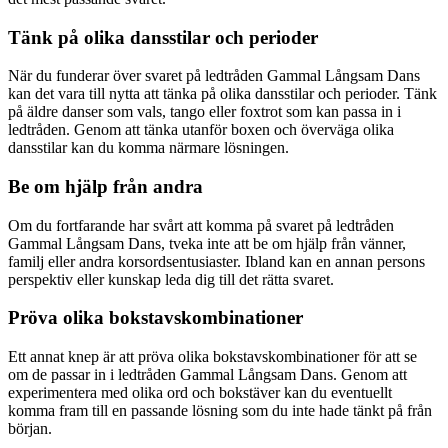
Tänk på olika dansstilar och perioder
När du funderar över svaret på ledtråden Gammal Långsam Dans
kan det vara till nytta att tänka på olika dansstilar och perioder. Tänk
på äldre danser som vals, tango eller foxtrot som kan passa in i
ledtråden. Genom att tänka utanför boxen och överväga olika
dansstilar kan du komma närmare lösningen.
Be om hjälp från andra
Om du fortfarande har svårt att komma på svaret på ledtråden
Gammal Långsam Dans, tveka inte att be om hjälp från vänner,
familj eller andra korsordsentusiaster. Ibland kan en annan persons
perspektiv eller kunskap leda dig till det rätta svaret.
Pröva olika bokstavskombinationer
Ett annat knep är att pröva olika bokstavskombinationer för att se
om de passar in i ledtråden Gammal Långsam Dans. Genom att
experimentera med olika ord och bokstäver kan du eventuellt
komma fram till en passande lösning som du inte hade tänkt på från
början.