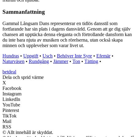
Sammanfattning
Gammal Långsam Dans representerar en tidlös dansstil som
fortfarande har sin plats i dagens dansvärld. Genom att ge dig själv
chansen att upptäcka denna eleganta och förtrollande dansform kan
du inte bara njuta av musiken och rörelserna, utan också skapa
minnen och upplevelser som varar livet ut.
Hundras
•
Uppgift
•
Usch
•
Behöver Inte Syre
•
Efemär
•
Naturväsen
•
Rundgång
•
Jämmer
•
Ton
•
Tätting
•
betdeal
Dela och sprid värme
X
Facebook
Instagram
LinkedIn
YouTube
Pinterest
TikTok
Mail
RSS
© Allt innehåll är skyddat.