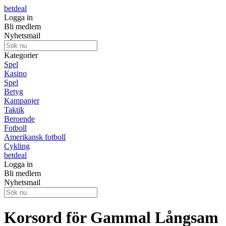
betdeal
Logga in
Bli medlem
Nyhetsmail
Kategorier
Spel
Kasino
Spel
Betyg
Kampanjer
Taktik
Beroende
Fotboll
Amerikansk fotboll
Cykling
betdeal
Logga in
Bli medlem
Nyhetsmail
Korsord för Gammal Långsam