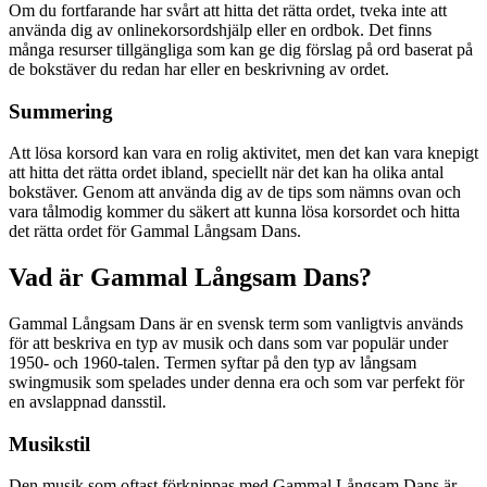
Om du fortfarande har svårt att hitta det rätta ordet, tveka inte att
använda dig av onlinekorsordshjälp eller en ordbok. Det finns
många resurser tillgängliga som kan ge dig förslag på ord baserat på
de bokstäver du redan har eller en beskrivning av ordet.
Summering
Att lösa korsord kan vara en rolig aktivitet, men det kan vara knepigt
att hitta det rätta ordet ibland, speciellt när det kan ha olika antal
bokstäver. Genom att använda dig av de tips som nämns ovan och
vara tålmodig kommer du säkert att kunna lösa korsordet och hitta
det rätta ordet för Gammal Långsam Dans.
Vad är Gammal Långsam Dans?
Gammal Långsam Dans är en svensk term som vanligtvis används
för att beskriva en typ av musik och dans som var populär under
1950- och 1960-talen. Termen syftar på den typ av långsam
swingmusik som spelades under denna era och som var perfekt för
en avslappnad dansstil.
Musikstil
Den musik som oftast förknippas med Gammal Långsam Dans är