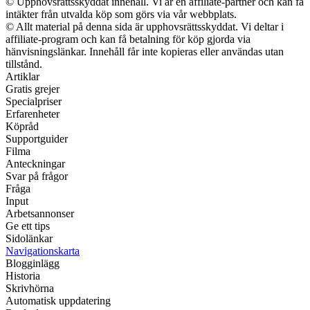
© Upphovsrättsskyddat innehåll. Vi är en affiliate-partner och kan få
intäkter från utvalda köp som görs via vår webbplats.
© Allt material på denna sida är upphovsrättsskyddat. Vi deltar i
affiliate-program och kan få betalning för köp gjorda via
hänvisningslänkar. Innehåll får inte kopieras eller användas utan
tillstånd.
Artiklar
Gratis grejer
Specialpriser
Erfarenheter
Köpråd
Supportguider
Filma
Anteckningar
Svar på frågor
Fråga
Input
Arbetsannonser
Ge ett tips
Sidolänkar
Navigationskarta
Blogginlägg
Historia
Skrivhörna
Automatisk uppdatering