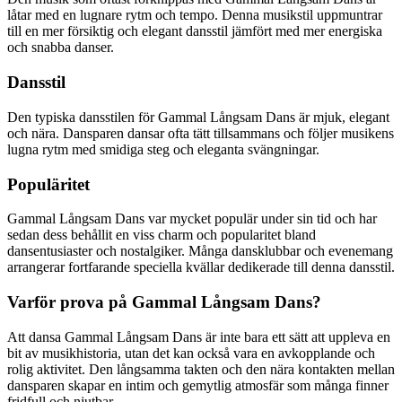
låtar med en lugnare rytm och tempo. Denna musikstil uppmuntrar
till en mer försiktig och elegant dansstil jämfört med mer energiska
och snabba danser.
Dansstil
Den typiska dansstilen för Gammal Långsam Dans är mjuk, elegant
och nära. Dansparen dansar ofta tätt tillsammans och följer musikens
lugna rytm med smidiga steg och eleganta svängningar.
Populäritet
Gammal Långsam Dans var mycket populär under sin tid och har
sedan dess behållit en viss charm och popularitet bland
dansentusiaster och nostalgiker. Många dansklubbar och evenemang
arrangerar fortfarande speciella kvällar dedikerade till denna dansstil.
Varför prova på Gammal Långsam Dans?
Att dansa Gammal Långsam Dans är inte bara ett sätt att uppleva en
bit av musikhistoria, utan det kan också vara en avkopplande och
rolig aktivitet. Den långsamma takten och den nära kontakten mellan
dansparen skapar en intim och gemytlig atmosfär som många finner
fridfull och njutbar.