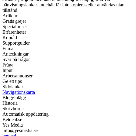
hänvisningslänkar. Innehåll får inte kopieras eller användas utan
tillstånd.
Artiklar
Gratis grejer
Specialpriser
Erfarenheter
Köpråd
Supportguider
Filma
Anteckningar
Svar på frågor
Fråga
Input
Arbetsannonser
Ge ett tips
Sidolänkar
Navigationskarta
Blogginlägg
Historia
Skrivhörna
Automatisk uppdatering
Betdeal.se
Yes Media
info@yesmedia.se
betdeal