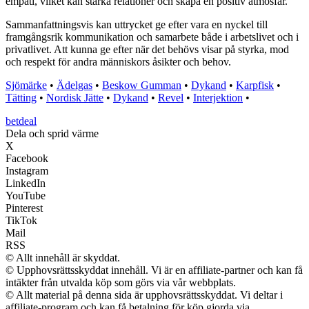
empati, vilket kan stärka relationer och skapa en positiv atmosfär.
Sammanfattningsvis kan uttrycket ge efter vara en nyckel till
framgångsrik kommunikation och samarbete både i arbetslivet och i
privatlivet. Att kunna ge efter när det behövs visar på styrka, mod
och respekt för andra människors åsikter och behov.
Sjömärke
•
Ädelgas
•
Beskow Gumman
•
Dykand
•
Karpfisk
•
Tätting
•
Nordisk Jätte
•
Dykand
•
Revel
•
Interjektion
•
betdeal
Dela och sprid värme
X
Facebook
Instagram
LinkedIn
YouTube
Pinterest
TikTok
Mail
RSS
© Allt innehåll är skyddat.
© Upphovsrättsskyddat innehåll. Vi är en affiliate-partner och kan få
intäkter från utvalda köp som görs via vår webbplats.
© Allt material på denna sida är upphovsrättsskyddat. Vi deltar i
affiliate-program och kan få betalning för köp gjorda via