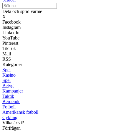
Dela och sprid värme
X
Facebook
Instagram
LinkedIn
YouTube
Pinterest
TikTok
Mail
RSS
Kategorier
Spel
Kasino
Spel
Betyg
Kampanjer
Taktik
Beroende
Fotboll
Amerikansk fotboll
Cykling
Vilka är vi?
Förfrågan