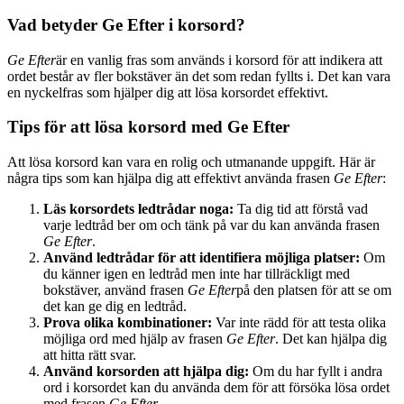
Vad betyder Ge Efter i korsord?
Ge Efter
är en vanlig fras som används i korsord för att indikera att
ordet består av fler bokstäver än det som redan fyllts i. Det kan vara
en nyckelfras som hjälper dig att lösa korsordet effektivt.
Tips för att lösa korsord med Ge Efter
Att lösa korsord kan vara en rolig och utmanande uppgift. Här är
några tips som kan hjälpa dig att effektivt använda frasen
Ge Efter
:
Läs korsordets ledtrådar noga:
Ta dig tid att förstå vad
varje ledtråd ber om och tänk på var du kan använda frasen
Ge Efter
.
Använd ledtrådar för att identifiera möjliga platser:
Om
du känner igen en ledtråd men inte har tillräckligt med
bokstäver, använd frasen
Ge Efter
på den platsen för att se om
det kan ge dig en ledtråd.
Prova olika kombinationer:
Var inte rädd för att testa olika
möjliga ord med hjälp av frasen
Ge Efter
. Det kan hjälpa dig
att hitta rätt svar.
Använd korsorden att hjälpa dig:
Om du har fyllt i andra
ord i korsordet kan du använda dem för att försöka lösa ordet
med frasen
Ge Efter
.