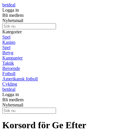
betdeal
Logga in
Bli medlem
Nyhetsmail
Kategorier
Spel
Kasino
Spel
Betyg
Kampanjer
Taktik
Beroende
Fotboll
Amerikansk fotboll
Cykling
betdeal
Logga in
Bli medlem
Nyhetsmail
Korsord för Ge Efter