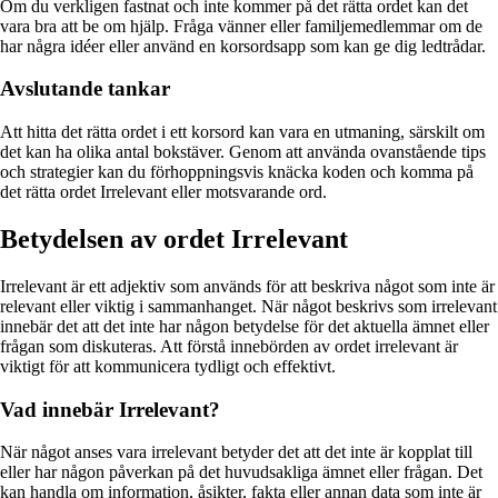
Om du verkligen fastnat och inte kommer på det rätta ordet kan det
vara bra att be om hjälp. Fråga vänner eller familjemedlemmar om de
har några idéer eller använd en korsordsapp som kan ge dig ledtrådar.
Avslutande tankar
Att hitta det rätta ordet i ett korsord kan vara en utmaning, särskilt om
det kan ha olika antal bokstäver. Genom att använda ovanstående tips
och strategier kan du förhoppningsvis knäcka koden och komma på
det rätta ordet Irrelevant eller motsvarande ord.
Betydelsen av ordet Irrelevant
Irrelevant är ett adjektiv som används för att beskriva något som inte är
relevant eller viktig i sammanhanget. När något beskrivs som irrelevant
innebär det att det inte har någon betydelse för det aktuella ämnet eller
frågan som diskuteras. Att förstå innebörden av ordet irrelevant är
viktigt för att kommunicera tydligt och effektivt.
Vad innebär Irrelevant?
När något anses vara irrelevant betyder det att det inte är kopplat till
eller har någon påverkan på det huvudsakliga ämnet eller frågan. Det
kan handla om information, åsikter, fakta eller annan data som inte är