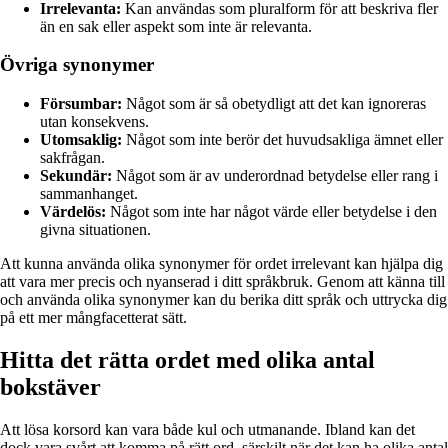
Irrelevanta:
Kan användas som pluralform för att beskriva fler
än en sak eller aspekt som inte är relevanta.
Övriga synonymer
Försumbar:
Något som är så obetydligt att det kan ignoreras
utan konsekvens.
Utomsaklig:
Något som inte berör det huvudsakliga ämnet eller
sakfrågan.
Sekundär:
Något som är av underordnad betydelse eller rang i
sammanhanget.
Värdelös:
Något som inte har något värde eller betydelse i den
givna situationen.
Att kunna använda olika synonymer för ordet irrelevant kan hjälpa dig
att vara mer precis och nyanserad i ditt språkbruk. Genom att känna till
och använda olika synonymer kan du berika ditt språk och uttrycka dig
på ett mer mångfacetterat sätt.
Hitta det rätta ordet med olika antal
bokstäver
Att lösa korsord kan vara både kul och utmanande. Ibland kan det
dock vara svårt att komma på rätt ord, särskilt när det kan ha olika antal