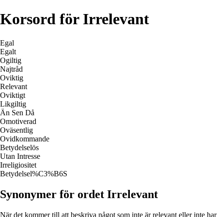
Korsord för Irrelevant
Egal
Egalt
Ogiltig
Najtråd
Oviktig
Relevant
Oviktigt
Likgiltig
Än Sen Då
Omotiverad
Oväsentlig
Ovidkommande
Betydelselös
Utan Intresse
Irreligiositet
Betydelsel%C3%B6S
Synonymer för ordet Irrelevant
När det kommer till att beskriva något som inte är relevant eller inte har