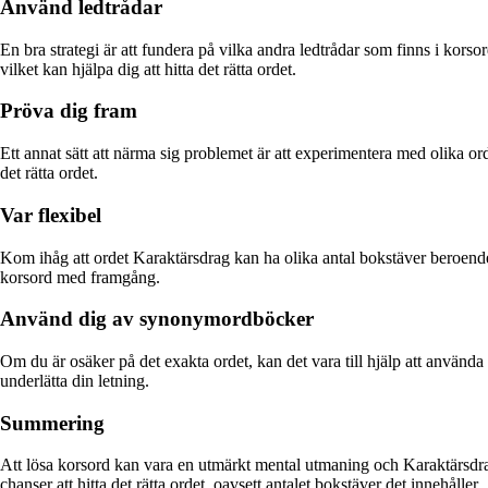
Använd ledtrådar
En bra strategi är att fundera på vilka andra ledtrådar som finns i kors
vilket kan hjälpa dig att hitta det rätta ordet.
Pröva dig fram
Ett annat sätt att närma sig problemet är att experimentera med olika o
det rätta ordet.
Var flexibel
Kom ihåg att ordet Karaktärsdrag kan ha olika antal bokstäver beroende på
korsord med framgång.
Använd dig av synonymordböcker
Om du är osäker på det exakta ordet, kan det vara till hjälp att använd
underlätta din letning.
Summering
Att lösa korsord kan vara en utmärkt mental utmaning och Karaktärsdrag
chanser att hitta det rätta ordet, oavsett antalet bokstäver det innehåller.