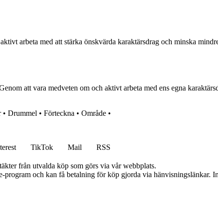
aktivt arbeta med att stärka önskvärda karaktärsdrag och minska mindr
t. Genom att vara medveten om och aktivt arbeta med ens egna karaktär
r
•
Drummel
•
Förteckna
•
Område
•
terest
TikTok
Mail
RSS
ntäkter från utvalda köp som görs via vår webbplats.
te-program och kan få betalning för köp gjorda via hänvisningslänkar. Inn