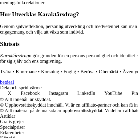
meningsfulla relationer.
Hur Utvecklas Karaktärsdrag?
Genom självreflektion, personlig utveckling och medvetenhet kan man 
engagemang och vilja att växa som individ.
Slutsats
Karaktärsdrag
utgör grunden för en persons personlighet och identite
för sig själv och ens omgivning.
Tvära
•
Knorrhane
•
Korsning
•
Foglig
•
Beröva
•
Obemärkt
•
Äventy
betdeal
Dela och sprid värme
X
Facebook
Instagram
LinkedIn
YouTube
Pin
© Allt innehåll är skyddat.
© Upphovsrättsskyddat innehåll. Vi är en affiliate-partner och kan få i
© Allt material på denna sida är upphovsrättsskyddat. Vi deltar i affilia
Artiklar
Gratis grejer
Specialpriser
Erfarenheter