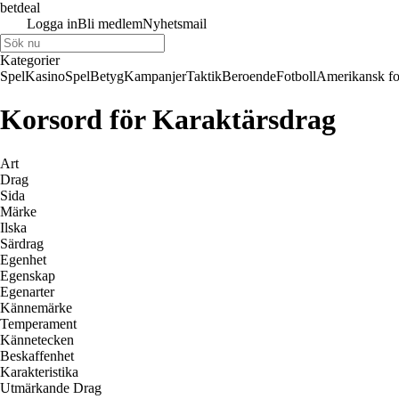
betdeal
Logga in
Bli medlem
Nyhetsmail
Kategorier
Spel
Kasino
Spel
Betyg
Kampanjer
Taktik
Beroende
Fotboll
Amerikansk fo
Korsord för Karaktärsdrag
Art
Drag
Sida
Märke
Ilska
Särdrag
Egenhet
Egenskap
Egenarter
Kännemärke
Temperament
Kännetecken
Beskaffenhet
Karakteristika
Utmärkande Drag