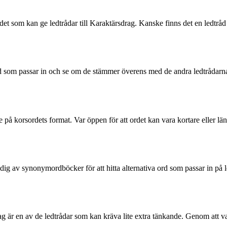
ordet som kan ge ledtrådar till Karaktärsdrag. Kanske finns det en ledtrå
rd som passar in och se om de stämmer överens med de andra ledtrådarna 
 korsordets format. Var öppen för att ordet kan vara kortare eller längre
a dig av synonymordböcker för att hitta alternativa ord som passar in p
 är en av de ledtrådar som kan kräva lite extra tänkande. Genom att va