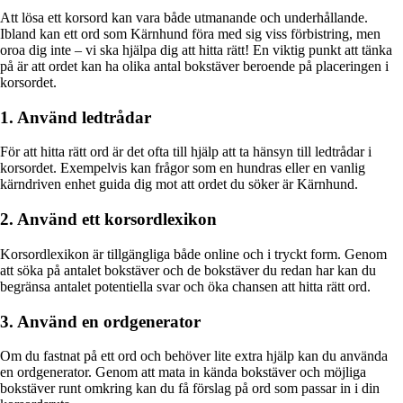
Att lösa ett korsord kan vara både utmanande och underhållande.
Ibland kan ett ord som Kärnhund föra med sig viss förbistring, men
oroa dig inte – vi ska hjälpa dig att hitta rätt! En viktig punkt att tänka
på är att ordet kan ha olika antal bokstäver beroende på placeringen i
korsordet.
1. Använd ledtrådar
För att hitta rätt ord är det ofta till hjälp att ta hänsyn till ledtrådar i
korsordet. Exempelvis kan frågor som en hundras eller en vanlig
kärndriven enhet guida dig mot att ordet du söker är Kärnhund.
2. Använd ett korsordlexikon
Korsordlexikon är tillgängliga både online och i tryckt form. Genom
att söka på antalet bokstäver och de bokstäver du redan har kan du
begränsa antalet potentiella svar och öka chansen att hitta rätt ord.
3. Använd en ordgenerator
Om du fastnat på ett ord och behöver lite extra hjälp kan du använda
en ordgenerator. Genom att mata in kända bokstäver och möjliga
bokstäver runt omkring kan du få förslag på ord som passar in i din