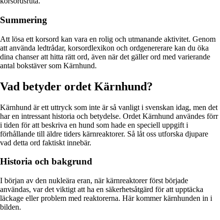
korsordsruta.
Summering
Att lösa ett korsord kan vara en rolig och utmanande aktivitet. Genom
att använda ledtrådar, korsordlexikon och ordgenererare kan du öka
dina chanser att hitta rätt ord, även när det gäller ord med varierande
antal bokstäver som Kärnhund.
Vad betyder ordet Kärnhund?
Kärnhund är ett uttryck som inte är så vanligt i svenskan idag, men det
har en intressant historia och betydelse. Ordet Kärnhund användes förr
i tiden för att beskriva en hund som hade en speciell uppgift i
förhållande till äldre tiders kärnreaktorer. Så låt oss utforska djupare
vad detta ord faktiskt innebär.
Historia och bakgrund
I början av den nukleära eran, när kärnreaktorer först började
användas, var det viktigt att ha en säkerhetsåtgärd för att upptäcka
läckage eller problem med reaktorerna. Här kommer kärnhunden in i
bilden.