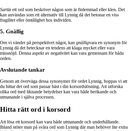
Sart
är ett ord som beskriver någon som är finlemmad eller klen. Det
kan användas som ett alternativ till Lynnig då det betonar en viss
fragilitet eller ömtålighet hos individen.
5. Gnällig
Om vi vänder på perspektivet något, kan
gnällig
vara en synonym för
Lynnig då det betecknar en tendens att klaga mycket eller vara
missnöjd. Denna aspekt av negativitet kan vara gemensam för båda
orden.
Avslutande tankar
Genom att överväga dessa synonymer för ordet Lynnig, hoppas vi att
du hittar det ord som passar bäst i din korsordslösning. Att utforska
olika ord med liknande betydelser kan vara både berikande och
utmanande i själva processen.
Hitta rätt ord i korsord
Att lösa ett korsord kan vara både utmanande och underhållande.
Ibland stöter man på svåra ord som Lynnig där man behöver lite extra