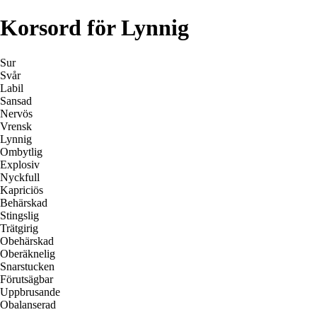
Korsord för Lynnig
Sur
Svår
Labil
Sansad
Nervös
Vrensk
Lynnig
Ombytlig
Explosiv
Nyckfull
Kapriciös
Behärskad
Stingslig
Trätgirig
Obehärskad
Oberäknelig
Snarstucken
Förutsägbar
Uppbrusande
Obalanserad