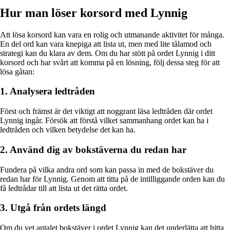
Hur man löser korsord med Lynnig
Att lösa korsord kan vara en rolig och utmanande aktivitet för många.
En del ord kan vara knepiga att lista ut, men med lite tålamod och
strategi kan du klara av dem. Om du har stött på ordet Lynnig i ditt
korsord och har svårt att komma på en lösning, följ dessa steg för att
lösa gåtan:
1. Analysera ledtråden
Först och främst är det viktigt att noggrant läsa ledtråden där ordet
Lynnig ingår. Försök att förstå vilket sammanhang ordet kan ha i
ledtråden och vilken betydelse det kan ha.
2. Använd dig av bokstäverna du redan har
Fundera på vilka andra ord som kan passa in med de bokstäver du
redan har för Lynnig. Genom att titta på de intilliggande orden kan du
få ledtrådar till att lista ut det rätta ordet.
3. Utgå från ordets längd
Om du vet antalet bokstäver i ordet Lynnig kan det underlätta att hitta