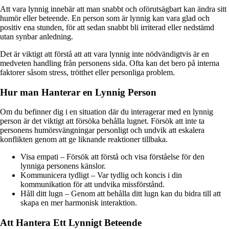
Att vara lynnig innebär att man snabbt och oförutsägbart kan ändra sitt
humör eller beteende. En person som är lynnig kan vara glad och
positiv ena stunden, för att sedan snabbt bli irriterad eller nedstämd
utan synbar anledning.
Det är viktigt att förstå att att vara lynnig inte nödvändigtvis är en
medveten handling från personens sida. Ofta kan det bero på interna
faktorer såsom stress, trötthet eller personliga problem.
Hur man Hanterar en Lynnig Person
Om du befinner dig i en situation där du interagerar med en lynnig
person är det viktigt att försöka behålla lugnet. Försök att inte ta
personens humörsvängningar personligt och undvik att eskalera
konflikten genom att ge liknande reaktioner tillbaka.
Visa empati – Försök att förstå och visa förståelse för den
lynniga personens känslor.
Kommunicera tydligt – Var tydlig och koncis i din
kommunikation för att undvika missförstånd.
Håll ditt lugn – Genom att behålla ditt lugn kan du bidra till att
skapa en mer harmonisk interaktion.
Att Hantera Ett Lynnigt Beteende