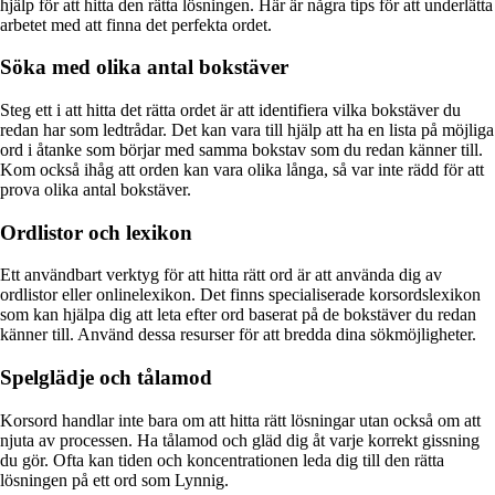
hjälp för att hitta den rätta lösningen. Här är några tips för att underlätta
arbetet med att finna det perfekta ordet.
Söka med olika antal bokstäver
Steg ett i att hitta det rätta ordet är att identifiera vilka bokstäver du
redan har som ledtrådar. Det kan vara till hjälp att ha en lista på möjliga
ord i åtanke som börjar med samma bokstav som du redan känner till.
Kom också ihåg att orden kan vara olika långa, så var inte rädd för att
prova olika antal bokstäver.
Ordlistor och lexikon
Ett användbart verktyg för att hitta rätt ord är att använda dig av
ordlistor eller onlinelexikon. Det finns specialiserade korsordslexikon
som kan hjälpa dig att leta efter ord baserat på de bokstäver du redan
känner till. Använd dessa resurser för att bredda dina sökmöjligheter.
Spelglädje och tålamod
Korsord handlar inte bara om att hitta rätt lösningar utan också om att
njuta av processen. Ha tålamod och gläd dig åt varje korrekt gissning
du gör. Ofta kan tiden och koncentrationen leda dig till den rätta
lösningen på ett ord som Lynnig.