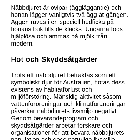
Näbbdjuret är ovipar (äggläggande) och
honan lägger vanligtvis två ägg åt gången.
Äggen ruvas i en speciell hudficka på
honans buk tills de kläcks. Ungarna föds
hjälplösa och ammas på mjölk från
modern.
Hot och Skyddsåtgärder
Trots att näbbdjuret betraktas som ett
symboliskt djur för Australien, hotas dess
existens av habitatförlust och
miljöförstöring. Mänsklig aktivitet såsom
vattenföroreningar och klimatförändringar
påverkar näbbdjurets livsmiljö negativt.
Genom bevarandeprogram och
skyddsåtgärder arbetar forskare och
organisationer för att bevara näbbdjurets
population och dess naturliga livsmiljö.