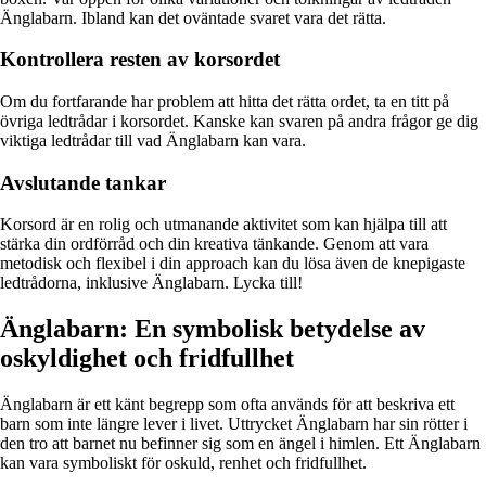
Änglabarn. Ibland kan det oväntade svaret vara det rätta.
Kontrollera resten av korsordet
Om du fortfarande har problem att hitta det rätta ordet, ta en titt på
övriga ledtrådar i korsordet. Kanske kan svaren på andra frågor ge dig
viktiga ledtrådar till vad Änglabarn kan vara.
Avslutande tankar
Korsord är en rolig och utmanande aktivitet som kan hjälpa till att
stärka din ordförråd och din kreativa tänkande. Genom att vara
metodisk och flexibel i din approach kan du lösa även de knepigaste
ledtrådorna, inklusive Änglabarn. Lycka till!
Änglabarn: En symbolisk betydelse av
oskyldighet och fridfullhet
Änglabarn är ett känt begrepp som ofta används för att beskriva ett
barn som inte längre lever i livet. Uttrycket Änglabarn har sin rötter i
den tro att barnet nu befinner sig som en ängel i himlen. Ett Änglabarn
kan vara symboliskt för oskuld, renhet och fridfullhet.