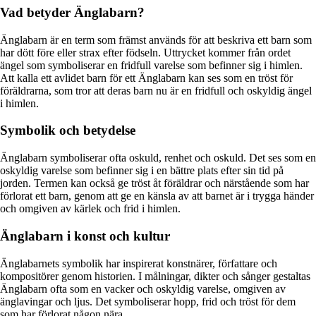
Vad betyder Änglabarn?
Änglabarn är en term som främst används för att beskriva ett barn som
har dött före eller strax efter födseln. Uttrycket kommer från ordet
ängel som symboliserar en fridfull varelse som befinner sig i himlen.
Att kalla ett avlidet barn för ett Änglabarn kan ses som en tröst för
föräldrarna, som tror att deras barn nu är en fridfull och oskyldig ängel
i himlen.
Symbolik och betydelse
Änglabarn symboliserar ofta oskuld, renhet och oskuld. Det ses som en
oskyldig varelse som befinner sig i en bättre plats efter sin tid på
jorden. Termen kan också ge tröst åt föräldrar och närstående som har
förlorat ett barn, genom att ge en känsla av att barnet är i trygga händer
och omgiven av kärlek och frid i himlen.
Änglabarn i konst och kultur
Änglabarnets symbolik har inspirerat konstnärer, författare och
kompositörer genom historien. I målningar, dikter och sånger gestaltas
Änglabarn ofta som en vacker och oskyldig varelse, omgiven av
änglavingar och ljus. Det symboliserar hopp, frid och tröst för dem
som har förlorat någon nära.