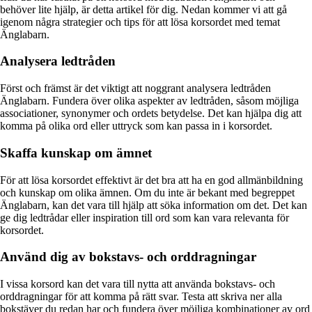
behöver lite hjälp, är detta artikel för dig. Nedan kommer vi att gå
igenom några strategier och tips för att lösa korsordet med temat
Änglabarn.
Analysera ledtråden
Först och främst är det viktigt att noggrant analysera ledtråden
Änglabarn. Fundera över olika aspekter av ledtråden, såsom möjliga
associationer, synonymer och ordets betydelse. Det kan hjälpa dig att
komma på olika ord eller uttryck som kan passa in i korsordet.
Skaffa kunskap om ämnet
För att lösa korsordet effektivt är det bra att ha en god allmänbildning
och kunskap om olika ämnen. Om du inte är bekant med begreppet
Änglabarn, kan det vara till hjälp att söka information om det. Det kan
ge dig ledtrådar eller inspiration till ord som kan vara relevanta för
korsordet.
Använd dig av bokstavs- och orddragningar
I vissa korsord kan det vara till nytta att använda bokstavs- och
orddragningar för att komma på rätt svar. Testa att skriva ner alla
bokstäver du redan har och fundera över möjliga kombinationer av ord