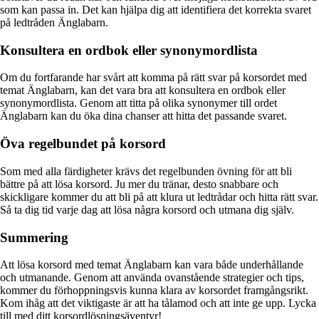
som kan passa in. Det kan hjälpa dig att identifiera det korrekta svaret
på ledtråden Änglabarn.
Konsultera en ordbok eller synonymordlista
Om du fortfarande har svårt att komma på rätt svar på korsordet med
temat Änglabarn, kan det vara bra att konsultera en ordbok eller
synonymordlista. Genom att titta på olika synonymer till ordet
Änglabarn kan du öka dina chanser att hitta det passande svaret.
Öva regelbundet på korsord
Som med alla färdigheter krävs det regelbunden övning för att bli
bättre på att lösa korsord. Ju mer du tränar, desto snabbare och
skickligare kommer du att bli på att klura ut ledtrådar och hitta rätt svar.
Så ta dig tid varje dag att lösa några korsord och utmana dig själv.
Summering
Att lösa korsord med temat Änglabarn kan vara både underhållande
och utmanande. Genom att använda ovanstående strategier och tips,
kommer du förhoppningsvis kunna klara av korsordet framgångsrikt.
Kom ihåg att det viktigaste är att ha tålamod och att inte ge upp. Lycka
till med ditt korsordlösningsäventyr!