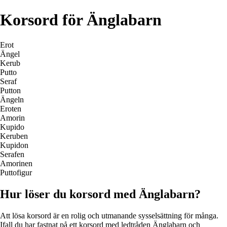
Korsord för Änglabarn
Erot
Ängel
Kerub
Putto
Seraf
Putton
Ängeln
Eroten
Amorin
Kupido
Keruben
Kupidon
Serafen
Amorinen
Puttofigur
Hur löser du korsord med Änglabarn?
Att lösa korsord är en rolig och utmanande sysselsättning för många.
Ifall du har fastnat på ett korsord med ledtråden Änglabarn och