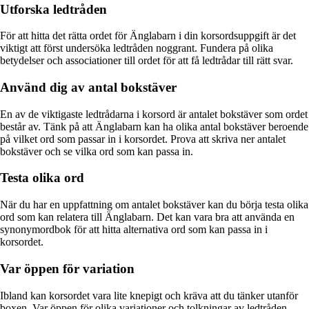
Utforska ledtråden
För att hitta det rätta ordet för Änglabarn i din korsordsuppgift är det
viktigt att först undersöka ledtråden noggrant. Fundera på olika
betydelser och associationer till ordet för att få ledtrådar till rätt svar.
Använd dig av antal bokstäver
En av de viktigaste ledtrådarna i korsord är antalet bokstäver som ordet
består av. Tänk på att Änglabarn kan ha olika antal bokstäver beroende
på vilket ord som passar in i korsordet. Prova att skriva ner antalet
bokstäver och se vilka ord som kan passa in.
Testa olika ord
När du har en uppfattning om antalet bokstäver kan du börja testa olika
ord som kan relatera till Änglabarn. Det kan vara bra att använda en
synonymordbok för att hitta alternativa ord som kan passa in i
korsordet.
Var öppen för variation
Ibland kan korsordet vara lite knepigt och kräva att du tänker utanför
boxen. Var öppen för olika variationer och tolkningar av ledtråden