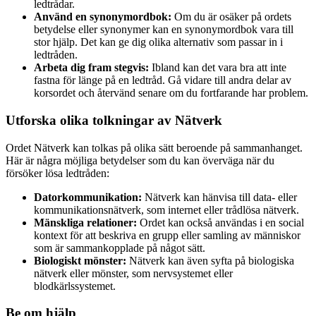
ledtrådar.
Använd en synonymordbok:
Om du är osäker på ordets
betydelse eller synonymer kan en synonymordbok vara till
stor hjälp. Det kan ge dig olika alternativ som passar in i
ledtråden.
Arbeta dig fram stegvis:
Ibland kan det vara bra att inte
fastna för länge på en ledtråd. Gå vidare till andra delar av
korsordet och återvänd senare om du fortfarande har problem.
Utforska olika tolkningar av Nätverk
Ordet Nätverk kan tolkas på olika sätt beroende på sammanhanget.
Här är några möjliga betydelser som du kan överväga när du
försöker lösa ledtråden:
Datorkommunikation:
Nätverk kan hänvisa till data- eller
kommunikationsnätverk, som internet eller trådlösa nätverk.
Mänskliga relationer:
Ordet kan också användas i en social
kontext för att beskriva en grupp eller samling av människor
som är sammankopplade på något sätt.
Biologiskt mönster:
Nätverk kan även syfta på biologiska
nätverk eller mönster, som nervsystemet eller
blodkärlssystemet.
Be om hjälp