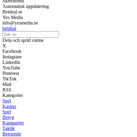
Skrivhörna
Automatisk uppdatering
Betdeal.se
Yes Media
info@yesmedia.se
betdeal
Dela och sprid värme
X
Facebook
Instagram
LinkedIn
YouTube
Pinterest
TikTok
Mail
RSS
Kategorier
Spel
Kasino
Spel
Betyg
Kampanjer
Taktik
Beroende