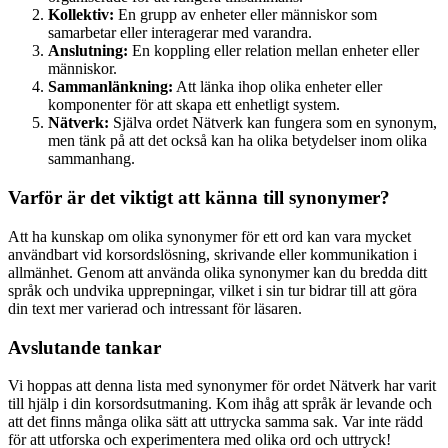
Kollektiv:
En grupp av enheter eller människor som
samarbetar eller interagerar med varandra.
Anslutning:
En koppling eller relation mellan enheter eller
människor.
Sammanlänkning:
Att länka ihop olika enheter eller
komponenter för att skapa ett enhetligt system.
Nätverk:
Själva ordet Nätverk kan fungera som en synonym,
men tänk på att det också kan ha olika betydelser inom olika
sammanhang.
Varför är det viktigt att känna till synonymer?
Att ha kunskap om olika synonymer för ett ord kan vara mycket
användbart vid korsordslösning, skrivande eller kommunikation i
allmänhet. Genom att använda olika synonymer kan du bredda ditt
språk och undvika upprepningar, vilket i sin tur bidrar till att göra
din text mer varierad och intressant för läsaren.
Avslutande tankar
Vi hoppas att denna lista med synonymer för ordet Nätverk har varit
till hjälp i din korsordsutmaning. Kom ihåg att språk är levande och
att det finns många olika sätt att uttrycka samma sak. Var inte rädd
för att utforska och experimentera med olika ord och uttryck!