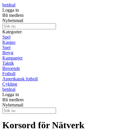
betdeal
Logga in
Bli medlem
Nyhetsmail
Kategorier
Spel
Kasino
Spel
Betyg
Kampanjer
Taktik
Beroende
Fotboll
Amerikansk fotboll
Cykling
betdeal
Logga in
Bli medlem
Nyhetsmail
Korsord för Nätverk