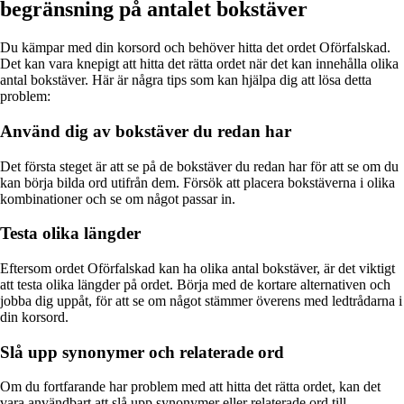
begränsning på antalet bokstäver
Du kämpar med din korsord och behöver hitta det ordet Oförfalskad.
Det kan vara knepigt att hitta det rätta ordet när det kan innehålla olika
antal bokstäver. Här är några tips som kan hjälpa dig att lösa detta
problem:
Använd dig av bokstäver du redan har
Det första steget är att se på de bokstäver du redan har för att se om du
kan börja bilda ord utifrån dem. Försök att placera bokstäverna i olika
kombinationer och se om något passar in.
Testa olika längder
Eftersom ordet Oförfalskad kan ha olika antal bokstäver, är det viktigt
att testa olika längder på ordet. Börja med de kortare alternativen och
jobba dig uppåt, för att se om något stämmer överens med ledtrådarna i
din korsord.
Slå upp synonymer och relaterade ord
Om du fortfarande har problem med att hitta det rätta ordet, kan det
vara användbart att slå upp synonymer eller relaterade ord till