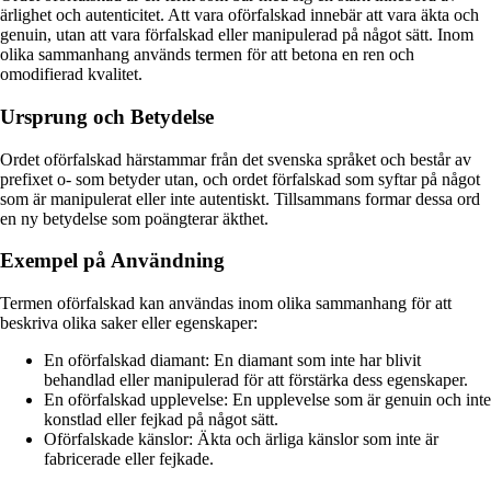
ärlighet och autenticitet. Att vara oförfalskad innebär att vara äkta och
genuin, utan att vara förfalskad eller manipulerad på något sätt. Inom
olika sammanhang används termen för att betona en ren och
omodifierad kvalitet.
Ursprung och Betydelse
Ordet oförfalskad härstammar från det svenska språket och består av
prefixet o- som betyder utan, och ordet förfalskad som syftar på något
som är manipulerat eller inte autentiskt. Tillsammans formar dessa ord
en ny betydelse som poängterar äkthet.
Exempel på Användning
Termen oförfalskad kan användas inom olika sammanhang för att
beskriva olika saker eller egenskaper:
En oförfalskad diamant: En diamant som inte har blivit
behandlad eller manipulerad för att förstärka dess egenskaper.
En oförfalskad upplevelse: En upplevelse som är genuin och inte
konstlad eller fejkad på något sätt.
Oförfalskade känslor: Äkta och ärliga känslor som inte är
fabricerade eller fejkade.