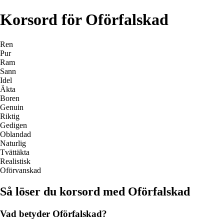
Korsord för Oförfalskad
Ren
Pur
Ram
Sann
Idel
Äkta
Boren
Genuin
Riktig
Gedigen
Oblandad
Naturlig
Tvättäkta
Realistisk
Oförvanskad
Så löser du korsord med Oförfalskad
Vad betyder Oförfalskad?