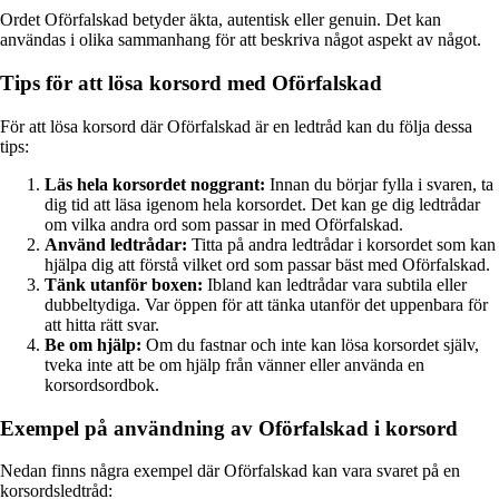
Ordet Oförfalskad betyder äkta, autentisk eller genuin. Det kan
användas i olika sammanhang för att beskriva något aspekt av något.
Tips för att lösa korsord med Oförfalskad
För att lösa korsord där Oförfalskad är en ledtråd kan du följa dessa
tips:
Läs hela korsordet noggrant:
Innan du börjar fylla i svaren, ta
dig tid att läsa igenom hela korsordet. Det kan ge dig ledtrådar
om vilka andra ord som passar in med Oförfalskad.
Använd ledtrådar:
Titta på andra ledtrådar i korsordet som kan
hjälpa dig att förstå vilket ord som passar bäst med Oförfalskad.
Tänk utanför boxen:
Ibland kan ledtrådar vara subtila eller
dubbeltydiga. Var öppen för att tänka utanför det uppenbara för
att hitta rätt svar.
Be om hjälp:
Om du fastnar och inte kan lösa korsordet själv,
tveka inte att be om hjälp från vänner eller använda en
korsordsordbok.
Exempel på användning av Oförfalskad i korsord
Nedan finns några exempel där Oförfalskad kan vara svaret på en
korsordsledtråd: