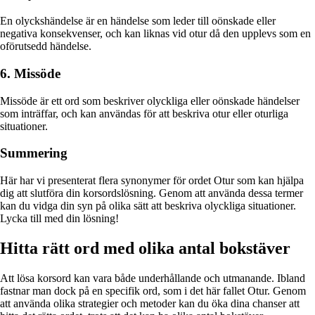
En olyckshändelse är en händelse som leder till oönskade eller
negativa konsekvenser, och kan liknas vid otur då den upplevs som en
oförutsedd händelse.
6. Missöde
Missöde är ett ord som beskriver olyckliga eller oönskade händelser
som inträffar, och kan användas för att beskriva otur eller oturliga
situationer.
Summering
Här har vi presenterat flera synonymer för ordet Otur som kan hjälpa
dig att slutföra din korsordslösning. Genom att använda dessa termer
kan du vidga din syn på olika sätt att beskriva olyckliga situationer.
Lycka till med din lösning!
Hitta rätt ord med olika antal bokstäver
Att lösa korsord kan vara både underhållande och utmanande. Ibland
fastnar man dock på en specifik ord, som i det här fallet Otur. Genom
att använda olika strategier och metoder kan du öka dina chanser att