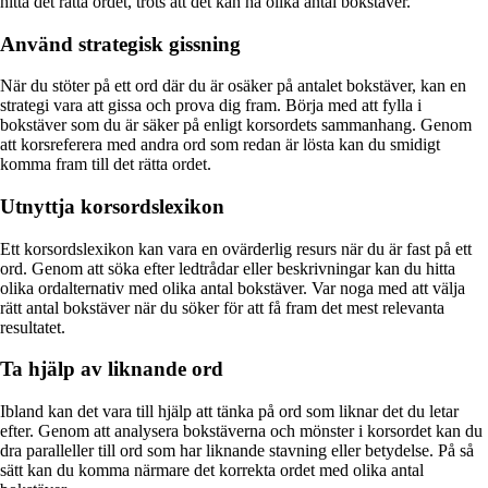
hitta det rätta ordet, trots att det kan ha olika antal bokstäver.
Använd strategisk gissning
När du stöter på ett ord där du är osäker på antalet bokstäver, kan en
strategi vara att gissa och prova dig fram. Börja med att fylla i
bokstäver som du är säker på enligt korsordets sammanhang. Genom
att korsreferera med andra ord som redan är lösta kan du smidigt
komma fram till det rätta ordet.
Utnyttja korsordslexikon
Ett korsordslexikon kan vara en ovärderlig resurs när du är fast på ett
ord. Genom att söka efter ledtrådar eller beskrivningar kan du hitta
olika ordalternativ med olika antal bokstäver. Var noga med att välja
rätt antal bokstäver när du söker för att få fram det mest relevanta
resultatet.
Ta hjälp av liknande ord
Ibland kan det vara till hjälp att tänka på ord som liknar det du letar
efter. Genom att analysera bokstäverna och mönster i korsordet kan du
dra paralleller till ord som har liknande stavning eller betydelse. På så
sätt kan du komma närmare det korrekta ordet med olika antal