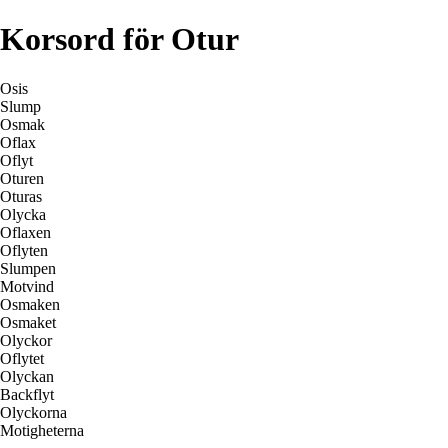
Korsord för Otur
Osis
Slump
Osmak
Oflax
Oflyt
Oturen
Oturas
Olycka
Oflaxen
Oflyten
Slumpen
Motvind
Osmaken
Osmaket
Olyckor
Oflytet
Olyckan
Backflyt
Olyckorna
Motigheterna