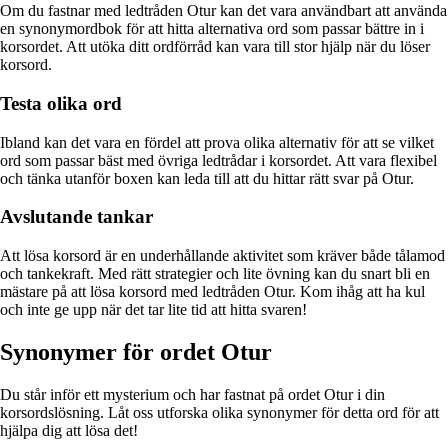
Om du fastnar med ledtråden Otur kan det vara användbart att använda
en synonymordbok för att hitta alternativa ord som passar bättre in i
korsordet. Att utöka ditt ordförråd kan vara till stor hjälp när du löser
korsord.
Testa olika ord
Ibland kan det vara en fördel att prova olika alternativ för att se vilket
ord som passar bäst med övriga ledtrådar i korsordet. Att vara flexibel
och tänka utanför boxen kan leda till att du hittar rätt svar på Otur.
Avslutande tankar
Att lösa korsord är en underhållande aktivitet som kräver både tålamod
och tankekraft. Med rätt strategier och lite övning kan du snart bli en
mästare på att lösa korsord med ledtråden Otur. Kom ihåg att ha kul
och inte ge upp när det tar lite tid att hitta svaren!
Synonymer för ordet Otur
Du står inför ett mysterium och har fastnat på ordet Otur i din
korsordslösning. Låt oss utforska olika synonymer för detta ord för att
hjälpa dig att lösa det!