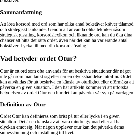
bokstäver.
Sammanfattning
Att lösa korsord med ord som har olika antal bokstäver kräver tålamod
och strategiskt tänkande. Genom att använda olika tekniker såsom
strategisk gissning, korsordslexikon och liknande ord kan du öka dina
chanser att hitta det rätta ordet, även när det kan ha varierande antal
bokstäver. Lycka till med din korsordslösning!
Vad betyder ordet Otur?
Otur är ett ord som ofta används för att beskriva situationer där något
inte går som man tänkt sig eller när en olyckshändelse inträffar. Ordet
kan användas för att beskriva en känsla av oturlighet eller oförmåga att
påverka en given situation. I den här artikeln kommer vi att utforska
betydelsen av ordet Otur och hur det kan påverka vår syn på vardagen.
Definition av Otur
Ordet Otur kan definieras som brist på tur eller lycka i en given
situation. Det är en känsla av att vara mindre gynnad eller att ha
olyckan emot sig. När någon upplever otur kan det påverka deras
sinnesstämning och inställning till livet.