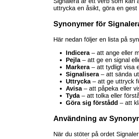
Signalera är ett verb som kan 
uttrycka en åsikt, göra en gest
Synonymer för Signaler
Här nedan följer en lista på sy
Indicera
– att ange eller 
Pejla
– att ge en signal e
Markera
– att tydligt visa 
Signalisera
– att sända ut
Uttrycka
– att ge uttryck 
Avisa
– att påpeka eller vis
Tyda
– att tolka eller förs
Göra sig förstådd
– att kl
Användning av Synony
När du stöter på ordet Signale