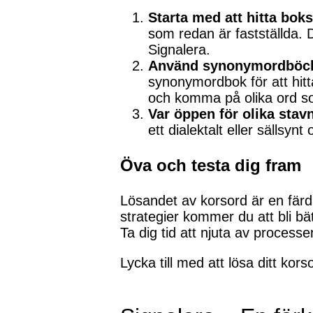
Starta med att hitta bok
som redan är fastställda. D
Signalera.
Använd synonymordböck
synonymordbok för att hit
och komma på olika ord s
Var öppen för olika stav
ett dialektalt eller sällsyn
Öva och testa dig fram
Lösandet av korsord är en färd
strategier kommer du att bli bä
Ta dig tid att njuta av processe
Lycka till med att lösa ditt kor