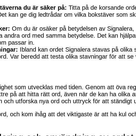
stäverna du är säker på:
Titta på de korsande orde
et kan ge dig ledtrådar om vilka bokstäver som ska 
er:
Om du är osäker på betydelsen av Signalera,
ta andra ord med samma betydelse. Det kan hjälpa 
om passar in.
ningar:
Ibland kan ordet Signalera stavas på olika s
t ord. Var beredd att testa olika stavningar för att s
ighet som utvecklas med tiden. Genom att öva reg
ttre på att hitta rätt ord, även när de kan ha olika
n och utforska nya ord och uttryck för att ständigt 
sord, och kom ihåg att det viktigaste är att ha kul oc