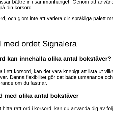
assar bättre in i sammanhanget. Genom att använ
 på din korsord.
ord, och glöm inte att variera din språkliga palett 
d med ordet Signalera
ord kan innehålla olika antal bokstäver?
 i ett korsord, kan det vara knepigt att lista ut vi
äver. Denna flexibilitet gör det både utmanande oc
erande om du fastnar.
ord med olika antal bokstäver
 hitta rätt ord i korsord, kan du använda dig av föl