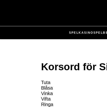
SPEL
KASINO
SPEL
B
Korsord för S
Tuta
Blåsa
Vinka
Vifta
Ringa