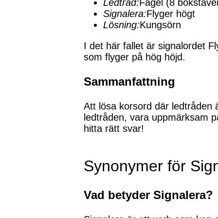
Ledtråd:
Fågel (8 bokstäve
Signalera:
Flyger högt
Lösning:
Kungsörn
I det här fallet är signalordet 
som flyger på hög höjd.
Sammanfattning
Att lösa korsord där ledtråden ä
ledtråden, vara uppmärksam på
hitta rätt svar!
Synonymer för Sig
Vad betyder Signalera?