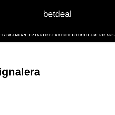
betdeal
ETYG
KAMPANJER
TAKTIK
BEROENDE
FOTBOLL
AMERIKANS
ignalera