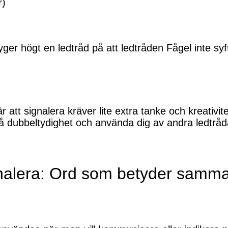
r)
Flyger högt en ledtråd på att ledtråden Fågel inte sy
r att signalera kräver lite extra tanke och kreativ
 dubbeltydighet och använda dig av andra ledtrå
nalera: Ord som betyder samm