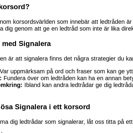
 korsord?
 inom korsordsvärlden som innebär att ledtråden är e
 dig genom att ge en ledtråd som inte är lika direk
d med Signalera
den är att signalera finns det några strategier du k
Var uppmärksam på ord och fraser som kan ge ytter
:
Fundera över om ledtråden kan ha en annan bet
omkring:
Ibland kan andra ledtrådar ge dig ledtråda
ösa Signalera i ett korsord
rma dig ledtrådar som signalerar, låt oss titta på e