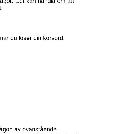
något. Det kan handla om att
t.
 när du löser din korsord.
 någon av ovanstående