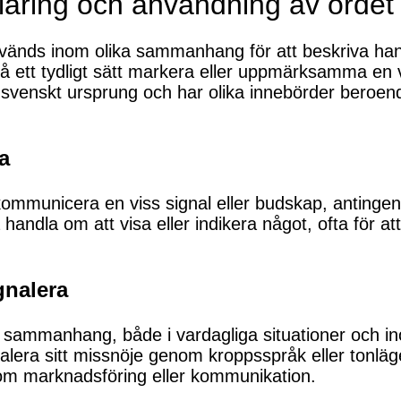
klaring och användning av ordet
nvänds inom olika sammanhang för att beskriva handl
 ett tydligt sätt markera eller uppmärksamma en vi
av svenskt ursprung och har olika innebörder bero
a
 kommunicera en viss signal eller budskap, antingen
handla om att visa eller indikera något, ofta för at
gnalera
ka sammanhang, både i vardagliga situationer och
lera sitt missnöje genom kroppsspråk eller tonläge
nom marknadsföring eller kommunikation.