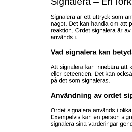
Signalera – En för
Signalera är ett uttryck som a
något. Det kan handla om att på
reaktion. Ordet signalera är 
används i.
Vad signalera kan betyd
Att signalera kan innebära att
eller beteenden. Det kan också 
på det som signaleras.
Användning av ordet si
Ordet signalera används i oli
Exempelvis kan en person signa
signalera sina värderingar ge