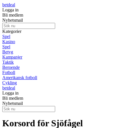
betdeal
Logga in
Bli medlem
Nyhetsmail
Kategorier
Spel
Kasino
Spel
Betyg
Kampanjer
Taktik
Beroende
Fotboll
Amerikansk fotboll
Cykling
betdeal
Logga in
Bli medlem
Nyhetsmail
Korsord för Sjöfågel