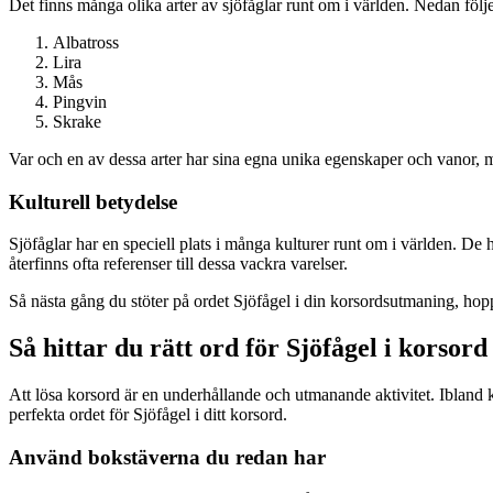
Det finns många olika arter av sjöfåglar runt om i världen. Nedan följ
Albatross
Lira
Mås
Pingvin
Skrake
Var och en av dessa arter har sina egna unika egenskaper och vanor, m
Kulturell betydelse
Sjöfåglar har en speciell plats i många kulturer runt om i världen. De 
återfinns ofta referenser till dessa vackra varelser.
Så nästa gång du stöter på ordet Sjöfågel i din korsordsutmaning, hoppa
Så hittar du rätt ord för Sjöfågel i korsord
Att lösa korsord är en underhållande och utmanande aktivitet. Ibland kan 
perfekta ordet för Sjöfågel i ditt korsord.
Använd bokstäverna du redan har