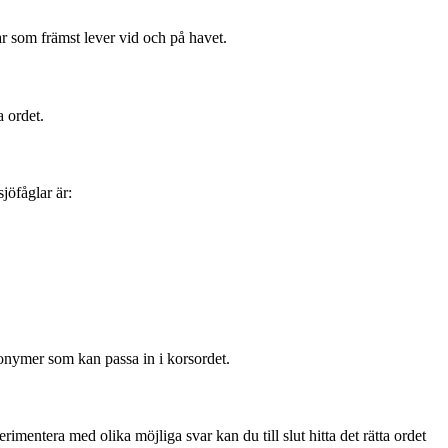
glar som främst lever vid och på havet.
a ordet.
jöfåglar är:
synonymer som kan passa in i korsordet.
imentera med olika möjliga svar kan du till slut hitta det rätta ordet