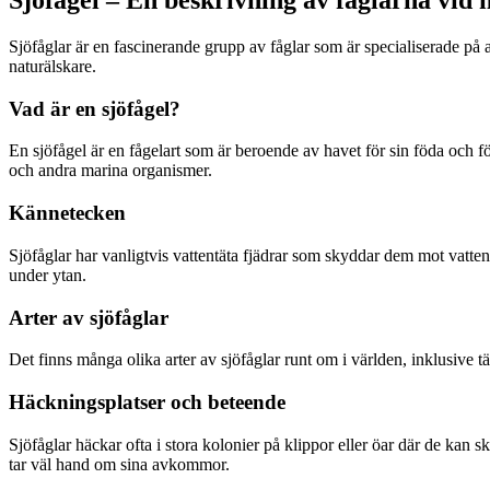
Sjöfågel – En beskrivning av fåglarna vid 
Sjöfåglar är en fascinerande grupp av fåglar som är specialiserade på a
naturälskare.
Vad är en sjöfågel?
En sjöfågel är en fågelart som är beroende av havet för sin föda och för
och andra marina organismer.
Kännetecken
Sjöfåglar har vanligtvis vattentäta fjädrar som skyddar dem mot vatte
under ytan.
Arter av sjöfåglar
Det finns många olika arter av sjöfåglar runt om i världen, inklusive tä
Häckningsplatser och beteende
Sjöfåglar häckar ofta i stora kolonier på klippor eller öar där de kan
tar väl hand om sina avkommor.