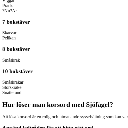
Viggar
Pracka
?Nu?Ar
7 bokstäver
Skarvar
Pelikan
8 bokstäver
Småskrak
10 bokstäver
Småskrakar
Storskrake
Snatterand
Hur löser man korsord med Sjöfågel?
Att lösa korsord är en rolig och utmanande sysselsättning som kan vara 
Använd ledtråden för att hitta rätt ord