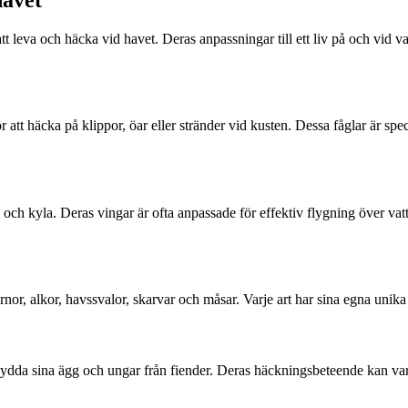
havet
tt leva och häcka vid havet. Deras anpassningar till ett liv på och vid 
 att häcka på klippor, öar eller stränder vid kusten. Dessa fåglar är spe
n och kyla. Deras vingar är ofta anpassade för effektiv flygning över v
rnor, alkor, havssvalor, skarvar och måsar. Varje art har sina egna unika
 skydda sina ägg och ungar från fiender. Deras häckningsbeteende kan var