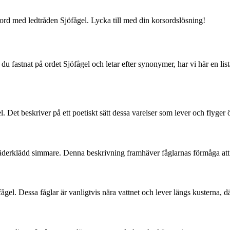
rsord med ledtråden Sjöfågel. Lycka till med din korsordslösning!
du fastnat på ordet Sjöfågel och letar efter synonymer, har vi här en lis
 Det beskriver på ett poetiskt sätt dessa varelser som lever och flyger 
erklädd simmare. Denna beskrivning framhäver fåglarnas förmåga att f
l. Dessa fåglar är vanligtvis nära vattnet och lever längs kusterna, d