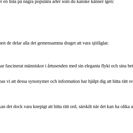
er en lista på några populära arter som du kanske känner igen:
en de delar alla det gemensamma draget att vara sjöfåglar.
har fascinerat människor i årtusenden med sin eleganta flykt och sina be
s vi att dessa synonymer och information har hjälpt dig att hitta rätt sv
det dock vara knepigt att hitta rätt ord, särskilt när det kan ha olika an