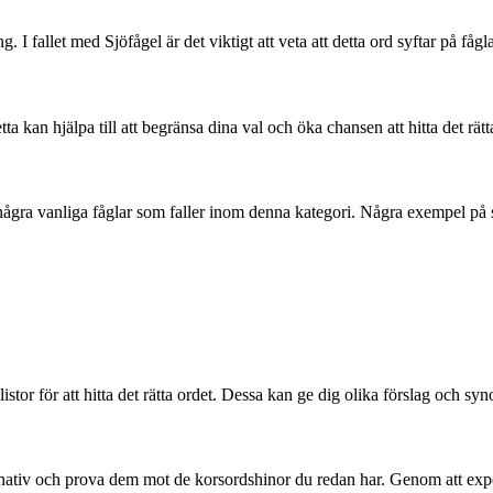
g. I fallet med Sjöfågel är det viktigt att veta att detta ord syftar på få
ta kan hjälpa till att begränsa dina val och öka chansen att hitta det rätt
 några vanliga fåglar som faller inom denna kategori. Några exempel på s
dlistor för att hitta det rätta ordet. Dessa kan ge dig olika förslag och 
ternativ och prova dem mot de korsordshinor du redan har. Genom att exper