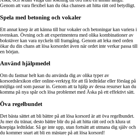
Genom att vara flexibel kan du öka chansen att hitta rätt ord betydligt.
Spela med betoning och vokaler
Ett annat knep är att känna till hur vokaler och betoningar kan variera i
svenskan. Övning och att experimentera med olika kombinationer av
bokstäver kan vara nyckeln till framgång. Genom att leka med orden
ökar du din chans att lösa korsordet även när ordet inte verkar passa till
en början.
Använd hjälpmedel
Om du fastnar helt kan du använda dig av olika typer av
korsordslexikon eller online-verktyg för att få ledtrådar eller förslag på
möjliga ord som passar in. Genom att ta hjälp av dessa resurser kan du
komma på nya spår och lösa problemet med Äska på ett effektivt sätt.
Öva regelbundet
Det bästa sättet att bli bättre på att lösa korsord är att öva regelbundet.
Ju mer du tränar, desto bättre blir du på att hitta rätt ord och klura ut
knepiga ledtrådar. Så ge inte upp, utan fortsätt att utmana dig själv och
du kommer snart att bli en mästare på att lösa korsord!