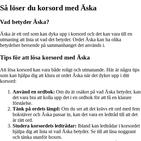
Så löser du korsord med Äska
Vad betyder Äska?
Äska är ett ord som kan dyka upp i korsord och det kan vara till en
utmaning att lista ut vad det betyder. Ordet Äska kan ha olika
betydelser beroende på sammanhanget det används i.
Tips för att lösa korsord med Äska
Att lösa korsord kan vara både roligt och utmanande. Här är några tips
som kan hjälpa dig att klura ut ordet Äska när det dyker upp i ditt
korsord:
Använd en ordbok:
Om du är osäker på vad Äska betyder, kan
det vara bra att kolla upp det i en ordbok för att få en klarare
förståelse.
Tänk på ordets längd:
Om du ser att det krävs ett ord med fem
bokstäver och Äska passar in, kan det vara en ledtråd till att det
är rätt ord.
Studera korsordets ledtrådar:
Ibland kan ledtrådar i korsordet
hjälpa dig att lista ut vad Äska betyder. Se till att läsa noggrant
och tänka utanför boxen.