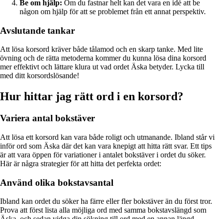
Be om hjälp:
Om du fastnar helt kan det vara en idé att be
någon om hjälp för att se problemet från ett annat perspektiv.
Avslutande tankar
Att lösa korsord kräver både tålamod och en skarp tanke. Med lite
övning och de rätta metoderna kommer du kunna lösa dina korsord
mer effektivt och lättare klura ut vad ordet Äska betyder. Lycka till
med ditt korsordslösande!
Hur hittar jag rätt ord i en korsord?
Variera antal bokstäver
Att lösa ett korsord kan vara både roligt och utmanande. Ibland står vi
inför ord som Äska där det kan vara knepigt att hitta rätt svar. Ett tips
är att vara öppen för variationer i antalet bokstäver i ordet du söker.
Här är några strategier för att hitta det perfekta ordet:
Använd olika bokstavsantal
Ibland kan ordet du söker ha färre eller fler bokstäver än du först tror.
Prova att först lista alla möjliga ord med samma bokstavslängd som
Äska, och sedan vidga din sökning till ord med en annan längd.