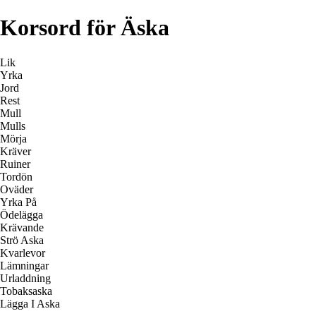
Korsord för Äska
Lik
Yrka
Jord
Rest
Mull
Mulls
Mörja
Kräver
Ruiner
Tordön
Oväder
Yrka På
Ödelägga
Krävande
Strö Aska
Kvarlevor
Lämningar
Urladdning
Tobaksaska
Lägga I Aska