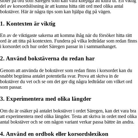
stöter på ord som Säregen som kan vara knepiga att klura ut. En viktig
del av korsordslösning är att kunna hitta rätt ord med olika antal
bokstäver. Här är några tips som kan hjälpa dig på vägen.
1. Kontexten är viktig
En av de viktigaste sakerna att komma ihåg när du försöker hitta rätt
ord är att titta på kontexten. Fundera på vilka ledtrådar som redan finns
i korsordet och hur ordet Säregen passar in i sammanhanget.
2. Använd bokstäverna du redan har
Genom att använda de bokstäver som redan finns i korsordet kan du
snabbt begränsa antalet potentiella svar. Prova att skriva in de
bokstäver du vet och se om det ger dig några ledtrådar om vilket ord
som passar.
3. Experimentera med olika längder
Om du är osäker på antalet bokstäver i ordet Säregen, kan det vara bra
att experimentera med olika längder. Testa att skriva in ordet med olika
antal bokstäver och se om någon variant verkar passa bättre än andra.
4. Använd en ordbok eller korsordslexikon