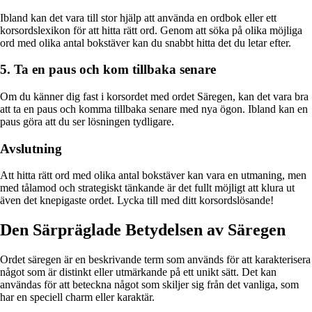
Ibland kan det vara till stor hjälp att använda en ordbok eller ett
korsordslexikon för att hitta rätt ord. Genom att söka på olika möjliga
ord med olika antal bokstäver kan du snabbt hitta det du letar efter.
5. Ta en paus och kom tillbaka senare
Om du känner dig fast i korsordet med ordet Säregen, kan det vara bra
att ta en paus och komma tillbaka senare med nya ögon. Ibland kan en
paus göra att du ser lösningen tydligare.
Avslutning
Att hitta rätt ord med olika antal bokstäver kan vara en utmaning, men
med tålamod och strategiskt tänkande är det fullt möjligt att klura ut
även det knepigaste ordet. Lycka till med ditt korsordslösande!
Den Särpräglade Betydelsen av Säregen
Ordet säregen är en beskrivande term som används för att karakterisera
något som är distinkt eller utmärkande på ett unikt sätt. Det kan
användas för att beteckna något som skiljer sig från det vanliga, som
har en speciell charm eller karaktär.