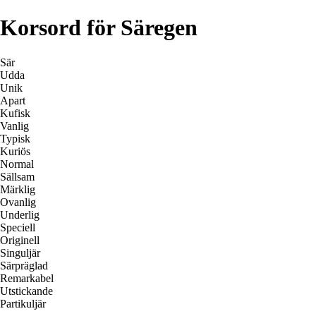
Korsord för Säregen
Sär
Udda
Unik
Apart
Kufisk
Vanlig
Typisk
Kuriös
Normal
Sällsam
Märklig
Ovanlig
Underlig
Speciell
Originell
Singuljär
Särpräglad
Remarkabel
Utstickande
Partikuljär