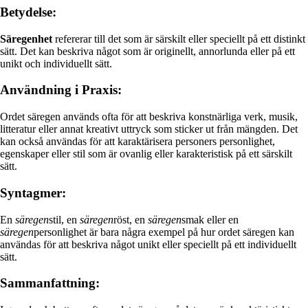
Betydelse:
Säregenhet
refererar till det som är särskilt eller speciellt på ett distinkt
sätt. Det kan beskriva något som är originellt, annorlunda eller på ett
unikt och individuellt sätt.
Användning i Praxis:
Ordet säregen används ofta för att beskriva konstnärliga verk, musik,
litteratur eller annat kreativt uttryck som sticker ut från mängden. Det
kan också användas för att karaktärisera personers personlighet,
egenskaper eller stil som är ovanlig eller karakteristisk på ett särskilt
sätt.
Syntagmer:
En
säregen
stil, en
säregen
röst, en
säregen
smak eller en
säregen
personlighet är bara några exempel på hur ordet säregen kan
användas för att beskriva något unikt eller speciellt på ett individuellt
sätt.
Sammanfattning: