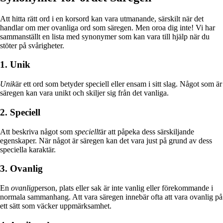
Att hitta rätt ord i en korsord kan vara utmanande, särskilt när det
handlar om mer ovanliga ord som säregen. Men oroa dig inte! Vi har
sammanställt en lista med synonymer som kan vara till hjälp när du
stöter på svårigheter.
1. Unik
Unik
är ett ord som betyder speciell eller ensam i sitt slag. Något som är
säregen kan vara unikt och skiljer sig från det vanliga.
2. Speciell
Att beskriva något som
speciellt
är att påpeka dess särskiljande
egenskaper. När något är säregen kan det vara just på grund av dess
speciella karaktär.
3. Ovanlig
En
ovanlig
person, plats eller sak är inte vanlig eller förekommande i
normala sammanhang. Att vara säregen innebär ofta att vara ovanlig på
ett sätt som väcker uppmärksamhet.