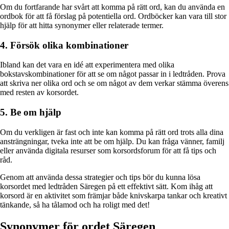
Om du fortfarande har svårt att komma på rätt ord, kan du använda en
ordbok för att få förslag på potentiella ord. Ordböcker kan vara till stor
hjälp för att hitta synonymer eller relaterade termer.
4. Försök olika kombinationer
Ibland kan det vara en idé att experimentera med olika
bokstavskombinationer för att se om något passar in i ledtråden. Prova
att skriva ner olika ord och se om något av dem verkar stämma överens
med resten av korsordet.
5. Be om hjälp
Om du verkligen är fast och inte kan komma på rätt ord trots alla dina
ansträngningar, tveka inte att be om hjälp. Du kan fråga vänner, familj
eller använda digitala resurser som korsordsforum för att få tips och
råd.
Genom att använda dessa strategier och tips bör du kunna lösa
korsordet med ledtråden Säregen på ett effektivt sätt. Kom ihåg att
korsord är en aktivitet som främjar både knivskarpa tankar och kreativt
tänkande, så ha tålamod och ha roligt med det!
Synonymer för ordet Säregen