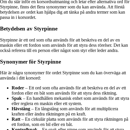
Om du står inför en korsordsutmaning och letar efter alternativa ord för
Styrpinne, finns det flera synonymer som du kan använda. Att förstå
betydelsen av ordet kan hjälpa dig att tänka på andra termer som kan
passa in i korsordet.
Betydelsen av Styrpinne
Styrpinne är ett ord som ofta används för att beskriva en del av en
maskin eller ett fordon som används för att styra dess rörelser. Det kan
också referera till en person eller något som styr eller leder andra.
Synonymer för Styrpinne
Här är några synonymer för ordet Styrpinne som du kan överväga att
använda i ditt korsord:
Roder
– Ett ord som ofta används för att beskriva en del av ett
fordon eller en båt som används för att styra dess riktning.
Spak
– En handhållen mekanisk enhet som används för att styra
eller reglera en maskin eller ett system.
Hävstång
– En långstång som används för att multiplicera
kraften eller ändra riktningen på en kraft.
Ratt
– En cirkulär platta som används för att styra riktningen på
ett fordon, som en bil eller en båt.
Kontrollspak
– En spak eller pinne som används för att styra