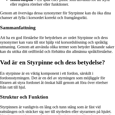
eller reglera rörelser eller funktioner.
Genom att överväga dessa synonymer för Styrpinne kan du öka dina
chanser att fylla i korsordet korrekt och framgångsrikt.
Sammanfattning
Att ha en god förståelse för betydelsen av ordet Styrpinne och dess
synonymer kan vara till stor hjälp vid korsordslösning och språklig
utmaning. Genom att använda olika termer som betyder liknande saker
kan du utöka ditt ordförråd och förbättra din allmänna språkförståelse.
Vad är en Styrpinne och dess betydelse?
En styrpinne är en viktig komponent i ett fordon, särskilt i
fordonsstyrningen. Det är en del av styrningen som möjliggör för
föraren att styra fordonet åt önskat håll genom att föra över rörelser
från ratt till hjul.
Struktur och Funktion
Styrpinnen är vanligtvis en lång och tunn stång som är fäst vid
rattstången och sträcker sig ner till styrleden eller styrarmen på hjulet.