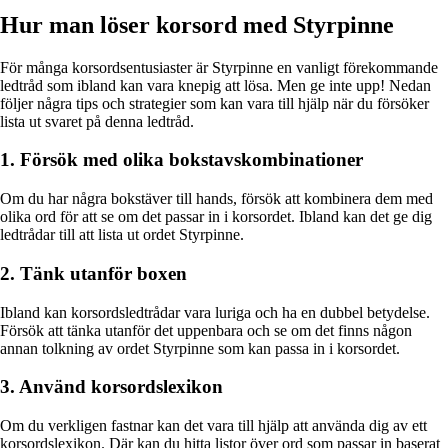
Hur man löser korsord med Styrpinne
För många korsordsentusiaster är Styrpinne en vanligt förekommande
ledtråd som ibland kan vara knepig att lösa. Men ge inte upp! Nedan
följer några tips och strategier som kan vara till hjälp när du försöker
lista ut svaret på denna ledtråd.
1. Försök med olika bokstavskombinationer
Om du har några bokstäver till hands, försök att kombinera dem med
olika ord för att se om det passar in i korsordet. Ibland kan det ge dig
ledtrådar till att lista ut ordet Styrpinne.
2. Tänk utanför boxen
Ibland kan korsordsledtrådar vara luriga och ha en dubbel betydelse.
Försök att tänka utanför det uppenbara och se om det finns någon
annan tolkning av ordet Styrpinne som kan passa in i korsordet.
3. Använd korsordslexikon
Om du verkligen fastnar kan det vara till hjälp att använda dig av ett
korsordslexikon. Där kan du hitta listor över ord som passar in baserat