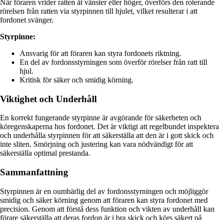
När föraren vrider ratten åt vänster eller höger, överförs den roterande
rörelsen från ratten via styrpinnen till hjulet, vilket resulterar i att
fordonet svänger.
Styrpinne:
Ansvarig för att föraren kan styra fordonets riktning.
En del av fordonsstyrningen som överför rörelser från ratt till
hjul.
Kritisk för säker och smidig körning.
Viktighet och Underhåll
En korrekt fungerande styrpinne är avgörande för säkerheten och
köregenskaperna hos fordonet. Det är viktigt att regelbundet inspektera
och underhålla styrpinnen för att säkerställa att den är i gott skick och
inte sliten. Smörjning och justering kan vara nödvändigt för att
säkerställa optimal prestanda.
Sammanfattning
Styrpinnen är en oumbärlig del av fordonsstyrningen och möjliggör
smidig och säker körning genom att föraren kan styra fordonet med
precision. Genom att förstå dess funktion och vikten av underhåll kan
förare säkerställa att deras fordon är i bra skick och körs säkert på