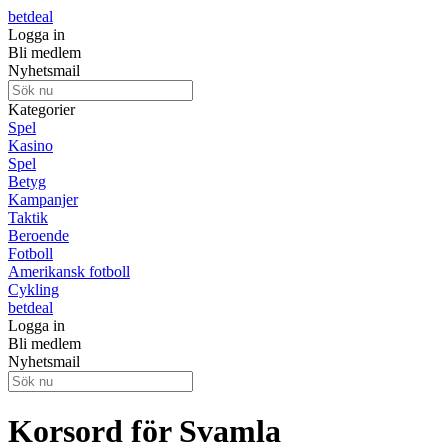
betdeal
Logga in
Bli medlem
Nyhetsmail
Kategorier
Spel
Kasino
Spel
Betyg
Kampanjer
Taktik
Beroende
Fotboll
Amerikansk fotboll
Cykling
betdeal
Logga in
Bli medlem
Nyhetsmail
Korsord för Svamla