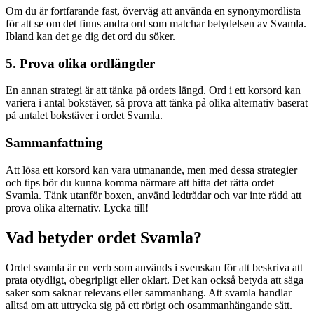
Om du är fortfarande fast, överväg att använda en synonymordlista
för att se om det finns andra ord som matchar betydelsen av Svamla.
Ibland kan det ge dig det ord du söker.
5. Prova olika ordlängder
En annan strategi är att tänka på ordets längd. Ord i ett korsord kan
variera i antal bokstäver, så prova att tänka på olika alternativ baserat
på antalet bokstäver i ordet Svamla.
Sammanfattning
Att lösa ett korsord kan vara utmanande, men med dessa strategier
och tips bör du kunna komma närmare att hitta det rätta ordet
Svamla. Tänk utanför boxen, använd ledtrådar och var inte rädd att
prova olika alternativ. Lycka till!
Vad betyder ordet Svamla?
Ordet svamla är en verb som används i svenskan för att beskriva att
prata otydligt, obegripligt eller oklart. Det kan också betyda att säga
saker som saknar relevans eller sammanhang. Att svamla handlar
alltså om att uttrycka sig på ett rörigt och osammanhängande sätt.