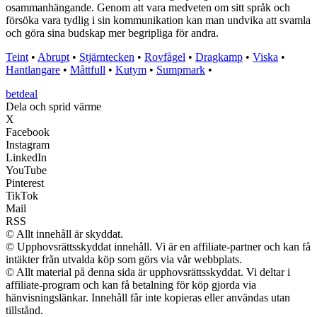
osammanhängande. Genom att vara medveten om sitt språk och
försöka vara tydlig i sin kommunikation kan man undvika att svamla
och göra sina budskap mer begripliga för andra.
Teint
•
Abrupt
•
Stjärntecken
•
Rovfågel
•
Dragkamp
•
Viska
•
Hantlangare
•
Måttfull
•
Kutym
•
Sumpmark
•
betdeal
Dela och sprid värme
X
Facebook
Instagram
LinkedIn
YouTube
Pinterest
TikTok
Mail
RSS
© Allt innehåll är skyddat.
© Upphovsrättsskyddat innehåll. Vi är en affiliate-partner och kan få
intäkter från utvalda köp som görs via vår webbplats.
© Allt material på denna sida är upphovsrättsskyddat. Vi deltar i
affiliate-program och kan få betalning för köp gjorda via
hänvisningslänkar. Innehåll får inte kopieras eller användas utan
tillstånd.