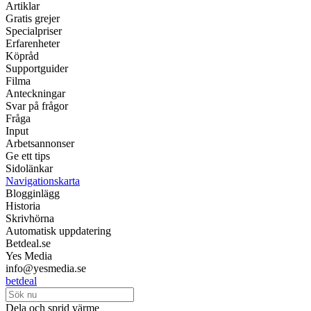
Artiklar
Gratis grejer
Specialpriser
Erfarenheter
Köpråd
Supportguider
Filma
Anteckningar
Svar på frågor
Fråga
Input
Arbetsannonser
Ge ett tips
Sidolänkar
Navigationskarta
Blogginlägg
Historia
Skrivhörna
Automatisk uppdatering
Betdeal.se
Yes Media
info@yesmedia.se
betdeal
Dela och sprid värme