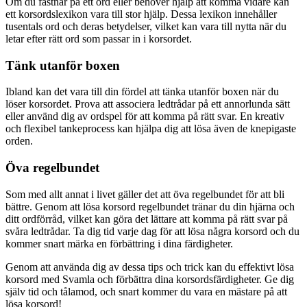
Om du fastnar på ett ord eller behöver hjälp att komma vidare kan
ett korsordslexikon vara till stor hjälp. Dessa lexikon innehåller
tusentals ord och deras betydelser, vilket kan vara till nytta när du
letar efter rätt ord som passar in i korsordet.
Tänk utanför boxen
Ibland kan det vara till din fördel att tänka utanför boxen när du
löser korsordet. Prova att associera ledtrådar på ett annorlunda sätt
eller använd dig av ordspel för att komma på rätt svar. En kreativ
och flexibel tankeprocess kan hjälpa dig att lösa även de knepigaste
orden.
Öva regelbundet
Som med allt annat i livet gäller det att öva regelbundet för att bli
bättre. Genom att lösa korsord regelbundet tränar du din hjärna och
ditt ordförråd, vilket kan göra det lättare att komma på rätt svar på
svåra ledtrådar. Ta dig tid varje dag för att lösa några korsord och du
kommer snart märka en förbättring i dina färdigheter.
Genom att använda dig av dessa tips och trick kan du effektivt lösa
korsord med Svamla och förbättra dina korsordsfärdigheter. Ge dig
själv tid och tålamod, och snart kommer du vara en mästare på att
lösa korsord!