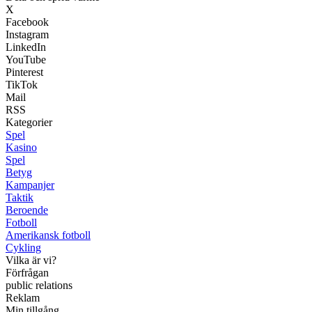
X
Facebook
Instagram
LinkedIn
YouTube
Pinterest
TikTok
Mail
RSS
Kategorier
Spel
Kasino
Spel
Betyg
Kampanjer
Taktik
Beroende
Fotboll
Amerikansk fotboll
Cykling
Vilka är vi?
Förfrågan
public relations
Reklam
Min tillgång