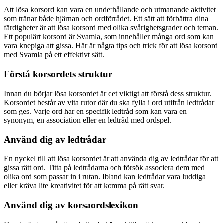
Att lösa korsord kan vara en underhållande och utmanande aktivitet
som tränar både hjärnan och ordförrådet. Ett sätt att förbättra dina
färdigheter är att lösa korsord med olika svårighetsgrader och teman.
Ett populärt korsord är Svamla, som innehåller många ord som kan
vara knepiga att gissa. Här är några tips och trick för att lösa korsord
med Svamla på ett effektivt sätt.
Förstå korsordets struktur
Innan du börjar lösa korsordet är det viktigt att förstå dess struktur.
Korsordet består av vita rutor där du ska fylla i ord utifrån ledtrådar
som ges. Varje ord har en specifik ledtråd som kan vara en
synonym, en association eller en ledtråd med ordspel.
Använd dig av ledtrådar
En nyckel till att lösa korsordet är att använda dig av ledtrådar för att
gissa rätt ord. Titta på ledtrådarna och försök associera dem med
olika ord som passar in i rutan. Ibland kan ledtrådar vara luddiga
eller kräva lite kreativitet för att komma på rätt svar.
Använd dig av korsaordslexikon