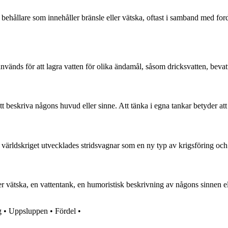
behållare som innehåller bränsle eller vätska, oftast i samband med fordo
används för att lagra vatten för olika ändamål, såsom dricksvatten, bev
t beskriva någons huvud eller sinne. Att tänka i egna tankar betyder att r
a världskriget utvecklades stridsvagnar som en ny typ av krigsföring och
r vätska, en vattentank, en humoristisk beskrivning av någons sinnen ell
g
•
Uppsluppen
•
Fördel
•