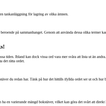
l en tankanläggning för lagring av olika ämnen.
roende på sammanhanget. Genom att använda dessa olika termer kan du 
ks!
 passa tiden. Ibland kan dock vissa ord vara mer svåra att lista ut än an
a det rätta ordet.
bokstäver du redan har. Tänk på hur det hittills ifyllda ordet ser ut och
 ha en varierande mängd bokstäver, vilket kan göra det svårt att direkt