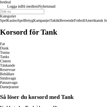
betdeal
Logga in
Bli medlem
Nyhetsmail
Kategorier
Spel
Kasino
Spel
Betyg
Kampanjer
Taktik
Beroende
Fotboll
Amerikansk fo
Korsord för Tank
Fat
Dunk
Tunna
Tanks
Cistern
Tänkande
Reservoar
Behållare
Stridsvagn
Pansarvagn
Damejeanne
Så löser du korsord med Tank