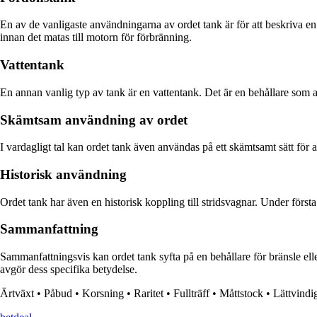
En av de vanligaste användningarna av ordet tank är för att beskriva en 
innan det matas till motorn för förbränning.
Vattentank
En annan vanlig typ av tank är en vattentank. Det är en behållare som 
Skämtsam användning av ordet
I vardagligt tal kan ordet tank även användas på ett skämtsamt sätt för at
Historisk användning
Ordet tank har även en historisk koppling till stridsvagnar. Under först
Sammanfattning
Sammanfattningsvis kan ordet tank syfta på en behållare för bränsle elle
avgör dess specifika betydelse.
Ärtväxt
•
Påbud
•
Korsning
•
Raritet
•
Fullträff
•
Måttstock
•
Lättvindi