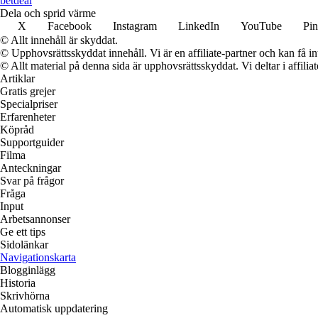
betdeal
Dela och sprid värme
X
Facebook
Instagram
LinkedIn
YouTube
Pin
© Allt innehåll är skyddat.
© Upphovsrättsskyddat innehåll. Vi är en affiliate-partner och kan få i
© Allt material på denna sida är upphovsrättsskyddat. Vi deltar i affilia
Artiklar
Gratis grejer
Specialpriser
Erfarenheter
Köpråd
Supportguider
Filma
Anteckningar
Svar på frågor
Fråga
Input
Arbetsannonser
Ge ett tips
Sidolänkar
Navigationskarta
Blogginlägg
Historia
Skrivhörna
Automatisk uppdatering