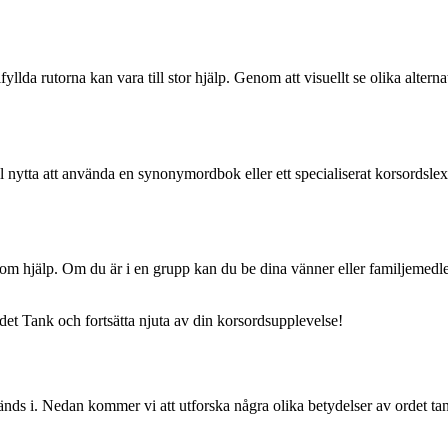
lda rutorna kan vara till stor hjälp. Genom att visuellt se olika alternat
till nytta att använda en synonymordbok eller ett specialiserat korsords
tt be om hjälp. Om du är i en grupp kan du be dina vänner eller familjem
rdet Tank och fortsätta njuta av din korsordsupplevelse!
ds i. Nedan kommer vi att utforska några olika betydelser av ordet ta