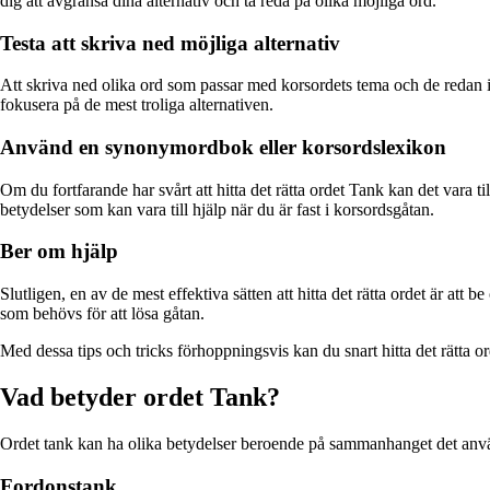
dig att avgränsa dina alternativ och ta reda på olika möjliga ord.
Testa att skriva ned möjliga alternativ
Att skriva ned olika ord som passar med korsordets tema och de redan ifyl
fokusera på de mest troliga alternativen.
Använd en synonymordbok eller korsordslexikon
Om du fortfarande har svårt att hitta det rätta ordet Tank kan det vara 
betydelser som kan vara till hjälp när du är fast i korsordsgåtan.
Ber om hjälp
Slutligen, en av de mest effektiva sätten att hitta det rätta ordet är a
som behövs för att lösa gåtan.
Med dessa tips och tricks förhoppningsvis kan du snart hitta det rätta o
Vad betyder ordet Tank?
Ordet tank kan ha olika betydelser beroende på sammanhanget det använ
Fordonstank