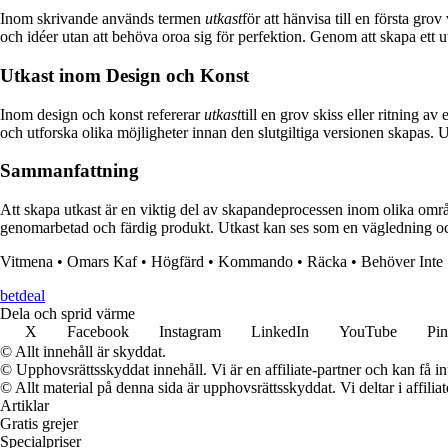
Inom skrivande används termen
utkast
för att hänvisa till en första grov
och idéer utan att behöva oroa sig för perfektion. Genom att skapa ett utk
Utkast inom Design och Konst
Inom design och konst refererar
utkast
till en grov skiss eller ritning a
och utforska olika möjligheter innan den slutgiltiga versionen skapas. U
Sammanfattning
Att skapa utkast är en viktig del av skapandeprocessen inom olika områd
genomarbetad och färdig produkt. Utkast kan ses som en vägledning och en
Vitmena
•
Omars Kaf
•
Högfärd
•
Kommando
•
Räcka
•
Behöver Inte
betdeal
Dela och sprid värme
X
Facebook
Instagram
LinkedIn
YouTube
Pin
© Allt innehåll är skyddat.
© Upphovsrättsskyddat innehåll. Vi är en affiliate-partner och kan få i
© Allt material på denna sida är upphovsrättsskyddat. Vi deltar i affilia
Artiklar
Gratis grejer
Specialpriser