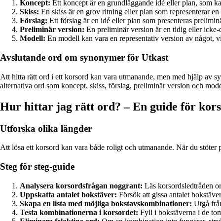
Koncept:
Ett koncept är en grundläggande idé eller plan, som kan
Skiss:
En skiss är en grov ritning eller plan som representerar en 
Förslag:
Ett förslag är en idé eller plan som presenteras preliminä
Preliminär version:
En preliminär version är en tidig eller icke-d
Modell:
En modell kan vara en representativ version av något, vi
Avslutande ord om synonymer för Utkast
Att hitta rätt ord i ett korsord kan vara utmanande, men med hjälp av s
alternativa ord som koncept, skiss, förslag, preliminär version och mode
Hur hittar jag rätt ord? – En guide för kor
Utforska olika längder
Att lösa ett korsord kan vara både roligt och utmanande. När du stöter på
Steg för steg-guide
Analysera korsordsfrågan noggrant:
Läs korsordsledtråden ord
Uppskatta antalet bokstäver:
Försök att gissa antalet bokstäver
Skapa en lista med möjliga bokstavskombinationer:
Utgå från
Testa kombinationerna i korsordet:
Fyll i bokstäverna i de to