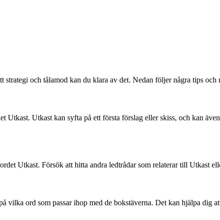
strategi och tålamod kan du klara av det. Nedan följer några tips och m
det Utkast. Utkast kan syfta på ett första förslag eller skiss, och kan äv
rdet Utkast. Försök att hitta andra ledtrådar som relaterar till Utkast ell
 på vilka ord som passar ihop med de bokstäverna. Det kan hjälpa dig att