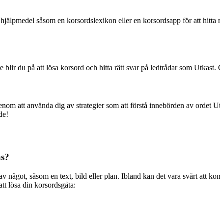
jälpmedel såsom en korsordslexikon eller en korsordsapp för att hitta m
 blir du på att lösa korsord och hitta rätt svar på ledtrådar som Utkast.
nom att använda dig av strategier som att förstå innebörden av ordet Ut
de!
as?
 av något, såsom en text, bild eller plan. Ibland kan det vara svårt att 
att lösa din korsordsgåta: