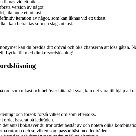
 liknas vid ett utkast.
första version av något.
rt, liknande ett utkast.
efinitiv iteration av något, som kan liknas vid ett utkast.
lket kan betraktas som en slags utkast.
ynonymer kan du bredda ditt ordval och öka chanserna att lösa gåtan. Näs
ll. Lycka till med din korsordslösning!
sordslösning
 ord som utkast och behöver hitta rätt svar, kan det vara till hjälp att u
entligt och försök förstå vilket ord som eftersöks.
 i ordet baserat på ledtråden.
 det antal bokstäver du tror ordet består av och notera olika kombinatio
mma rutorna och se vilken som passar bäst med ledtråden.