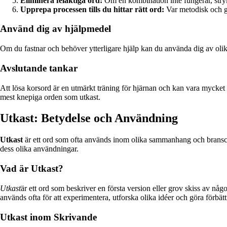
Eliminera felaktiga ord:
Om en kombination inte fungerar, stryk 
Upprepa processen tills du hittar rätt ord:
Var metodisk och ge
Använd dig av hjälpmedel
Om du fastnar och behöver ytterligare hjälp kan du använda dig av olika
Avslutande tankar
Att lösa korsord är en utmärkt träning för hjärnan och kan vara mycket t
mest knepiga orden som utkast.
Utkast: Betydelse och Användning
Utkast
är ett ord som ofta används inom olika sammanhang och branscher
dess olika användningar.
Vad är Utkast?
Utkast
är ett ord som beskriver en första version eller grov skiss av någo
används ofta för att experimentera, utforska olika idéer och göra förbätt
Utkast inom Skrivande