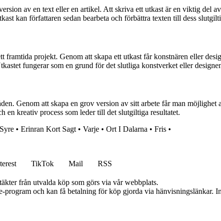
 version av en text eller en artikel. Att skriva ett utkast är en viktig del 
ast kan författaren sedan bearbeta och förbättra texten till dess slutgilt
v ett framtida projekt. Genom att skapa ett utkast får konstnären eller des
tkastet fungerar som en grund för det slutliga konstverket eller designe
en. Genom att skapa en grov version av sitt arbete får man möjlighet att
 kreativ process som leder till det slutgiltiga resultatet.
 Syre
•
Erinran Kort Sagt
•
Varje
•
Ort I Dalarna
•
Fris
•
terest
TikTok
Mail
RSS
ntäkter från utvalda köp som görs via vår webbplats.
te-program och kan få betalning för köp gjorda via hänvisningslänkar. Inn