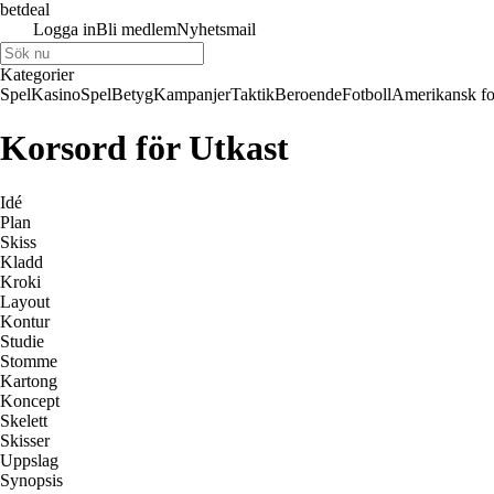
betdeal
Logga in
Bli medlem
Nyhetsmail
Kategorier
Spel
Kasino
Spel
Betyg
Kampanjer
Taktik
Beroende
Fotboll
Amerikansk fo
Korsord för Utkast
Idé
Plan
Skiss
Kladd
Kroki
Layout
Kontur
Studie
Stomme
Kartong
Koncept
Skelett
Skisser
Uppslag
Synopsis