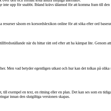
över den och fortsätt testa andra möjliga alternativ.
 inte upp för snabbt. Ibland krävs tålamod för att komma fram till den 
 resurser såsom en korsordslexikon online för att söka efter ord basera
illfredsställande när du hittar rätt ord efter att ha kämpat lite. Genom 
. Men vad betyder egentligen utkast och hur kan det tolkas på olika sä
t, till exempel en text, en ritning eller en plan. Det kan ses som en tidi
ringar innan den slutgiltiga versionen skapas.