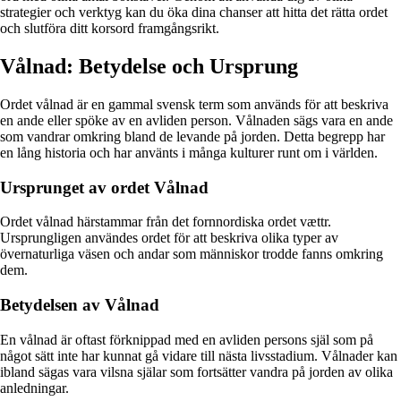
strategier och verktyg kan du öka dina chanser att hitta det rätta ordet
och slutföra ditt korsord framgångsrikt.
Vålnad: Betydelse och Ursprung
Ordet vålnad är en gammal svensk term som används för att beskriva
en ande eller spöke av en avliden person. Vålnaden sägs vara en ande
som vandrar omkring bland de levande på jorden. Detta begrepp har
en lång historia och har använts i många kulturer runt om i världen.
Ursprunget av ordet Vålnad
Ordet vålnad härstammar från det fornnordiska ordet vættr.
Ursprungligen användes ordet för att beskriva olika typer av
övernaturliga väsen och andar som människor trodde fanns omkring
dem.
Betydelsen av Vålnad
En vålnad är oftast förknippad med en avliden persons själ som på
något sätt inte har kunnat gå vidare till nästa livsstadium. Vålnader kan
ibland sägas vara vilsna själar som fortsätter vandra på jorden av olika
anledningar.