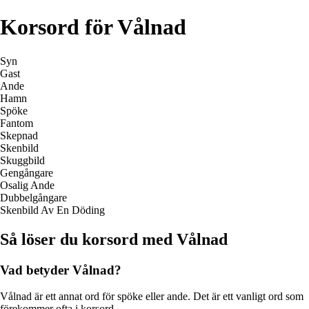
Korsord för Vålnad
Syn
Gast
Ande
Hamn
Spöke
Fantom
Skepnad
Skenbild
Skuggbild
Gengångare
Osalig Ande
Dubbelgångare
Skenbild Av En Döding
Så löser du korsord med Vålnad
Vad betyder Vålnad?
Vålnad är ett annat ord för spöke eller ande. Det är ett vanligt ord som
förekommer ofta i korsord.