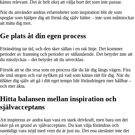
känns relevant. Det är helt okej att välja bort det som inte passar.
När du använder andras erfarenheter som inspiration blir de som
speglar som hjälper dig att förstå dig själv bättre – inte som måttstockar
att mäta dig mot.
Ge plats åt din egen process
Förändring tar tid, och den sker sällan i en rak linje. Det kommer
perioder av framsteg och perioder av stillastående. Det betyder inte att
du misslyckas – det betyder att du utvecklas.
Försök att se din resa som en process där du lär dig längs vägen. Fira
de små stegen och var nyfiken på vad som känns rätt för dig. När du
tillåter dig själv att gå i ditt eget tempo blir förändringen mer hållbar –
och mer äkta.
Hitta balansen mellan inspiration och
självacceptans
Att inspireras av andra kan vara en stark drivkraft, men bara om det
sker på en grund av självacceptans. Du kan vilja förändras och
samtidigt vara nöjd med vem du är just nu. Det ena utesluter inte det