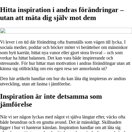
Hitta inspiration i andras förändringar –
utan att mäta dig själv mot dem
Vi lever i en tid där förändring ofta framställs som vägen till lycka. I
sociala medier, poddar och böcker möter vi berättelser om människor
som bytt karriär, hittat nya vanor eller gjort stora livsval – och som
verkar ha hittat balansen. Det kan vara både inspirerande och
stressande. För hur hittar man motivation i andras förändringar utan att
känna sig otillräcklig om ens egen resa ser annorlunda ut?
Den här artikeln handlar om hur du kan låta dig inspireras av andras
utveckling, utan att fastna i jämförelse.
Inspiration är inte detsamma som
jämförelse
När vi ser någon lyckas med något vi själva längtar efter, väcks ofta
både beundran och en gnutta avund. Det är mänskligt. Skillnaden
ligger i hur vi hanterar känslan. Inspiration handlar om att låta sig