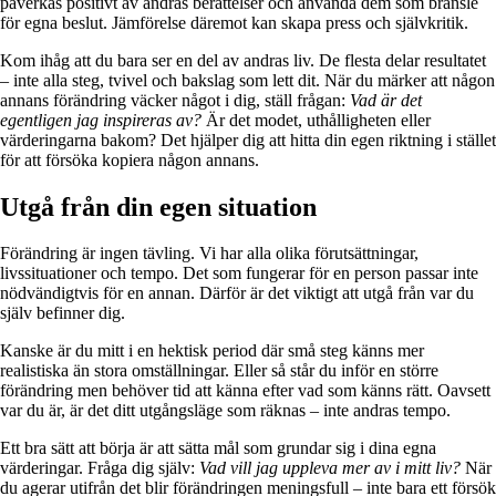
påverkas positivt av andras berättelser och använda dem som bränsle
för egna beslut. Jämförelse däremot kan skapa press och självkritik.
Kom ihåg att du bara ser en del av andras liv. De flesta delar resultatet
– inte alla steg, tvivel och bakslag som lett dit. När du märker att någon
annans förändring väcker något i dig, ställ frågan:
Vad är det
egentligen jag inspireras av?
Är det modet, uthålligheten eller
värderingarna bakom? Det hjälper dig att hitta din egen riktning i stället
för att försöka kopiera någon annans.
Utgå från din egen situation
Förändring är ingen tävling. Vi har alla olika förutsättningar,
livssituationer och tempo. Det som fungerar för en person passar inte
nödvändigtvis för en annan. Därför är det viktigt att utgå från var du
själv befinner dig.
Kanske är du mitt i en hektisk period där små steg känns mer
realistiska än stora omställningar. Eller så står du inför en större
förändring men behöver tid att känna efter vad som känns rätt. Oavsett
var du är, är det ditt utgångsläge som räknas – inte andras tempo.
Ett bra sätt att börja är att sätta mål som grundar sig i dina egna
värderingar. Fråga dig själv:
Vad vill jag uppleva mer av i mitt liv?
När
du agerar utifrån det blir förändringen meningsfull – inte bara ett försök