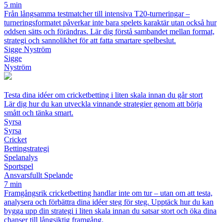
5 min
Från långsamma testmatcher till intensiva T20-turneringar –
turneringsformatet påverkar inte bara spelets karaktär utan också hur
oddsen sätts och förändras. Lär dig förstå sambandet mellan format,
strategi och sannolikhet för att fatta smartare spelbeslut.
Sigge Nyström
Sigge
Nyström
Testa dina idéer om cricketbetting i liten skala innan du går stort
Lär dig hur du kan utveckla vinnande strategier genom att börja
smått och tänka smart.
Syrsa
Syrsa
Cricket
Bettingstrategi
Spelanalys
Sportspel
Ansvarsfullt Spelande
7 min
Framgångsrik cricketbetting handlar inte om tur – utan om att testa,
analysera och förbättra dina idéer steg för steg. Upptäck hur du kan
bygga upp din strategi i liten skala innan du satsar stort och öka dina
chanser till långsiktig framgång.