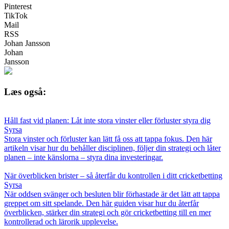
Pinterest
TikTok
Mail
RSS
Johan Jansson
Johan
Jansson
Læs også:
Håll fast vid planen: Låt inte stora vinster eller förluster styra dig
Syrsa
Stora vinster och förluster kan lätt få oss att tappa fokus. Den här
artikeln visar hur du behåller disciplinen, följer din strategi och låter
planen – inte känslorna – styra dina investeringar.
När överblicken brister – så återfår du kontrollen i ditt cricketbetting
Syrsa
När oddsen svänger och besluten blir förhastade är det lätt att tappa
greppet om sitt spelande. Den här guiden visar hur du återfår
överblicken, stärker din strategi och gör cricketbetting till en mer
kontrollerad och lärorik upplevelse.