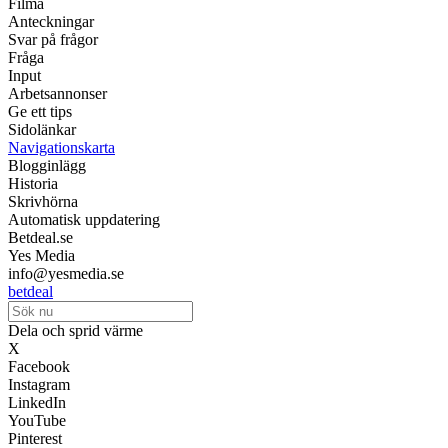
Filma
Anteckningar
Svar på frågor
Fråga
Input
Arbetsannonser
Ge ett tips
Sidolänkar
Navigationskarta
Blogginlägg
Historia
Skrivhörna
Automatisk uppdatering
Betdeal.se
Yes Media
info@yesmedia.se
betdeal
Dela och sprid värme
X
Facebook
Instagram
LinkedIn
YouTube
Pinterest