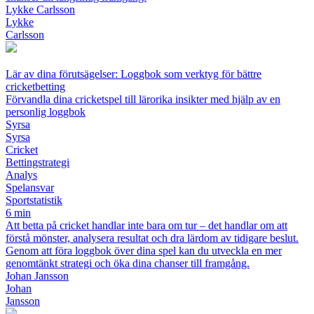
Lykke Carlsson
Lykke
Carlsson
Lär av dina förutsägelser: Loggbok som verktyg för bättre
cricketbetting
Förvandla dina cricketspel till lärorika insikter med hjälp av en
personlig loggbok
Syrsa
Syrsa
Cricket
Bettingstrategi
Analys
Spelansvar
Sportstatistik
6 min
Att betta på cricket handlar inte bara om tur – det handlar om att
förstå mönster, analysera resultat och dra lärdom av tidigare beslut.
Genom att föra loggbok över dina spel kan du utveckla en mer
genomtänkt strategi och öka dina chanser till framgång.
Johan Jansson
Johan
Jansson