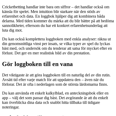
Cricketbetting handlar inte bara om siffror – det handlar också om
känsla för spelet. Men intuition blir starkare när den stöds av
erfarenhet och data. En loggbok hjälper dig att kombinera båda
delarna. Med tiden kommer du märka att du blir bättre på att bedöma
sannolikheter, eftersom du har ett konkret erfarenhetsunderlag att
luta dig mot.
Du kan också komplettera loggboken med enkla analyser: räkna ut
din genomsnittliga vinst per insats, se vilka typer av spel du lyckas
bäst med, och undersök om du tenderar att satsa för mycket efter en
förlust. Det ger en mer realistisk bild av din prestation.
Gör loggboken till en vana
Det viktigaste är att göra loggboken till en naturlig del av din rutin.
Avsätt tid efter varje match för att uppdatera den – även när du
förlorar. Det är ofta i nederlagen som de största lärdomarna finns.
Du kan använda ett enkelt kalkylblad, en anteckningsbok eller en
app – välj det som passar dig bäst. Det avgörande är att du enkelt
kan överblicka dina data och snabbt hitta tillbaka till tidigare
noteringar.