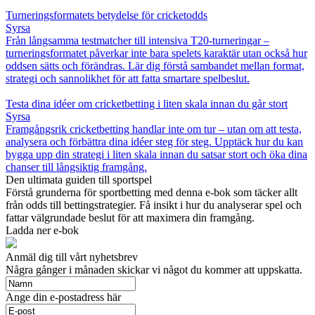
Turneringsformatets betydelse för cricketodds
Syrsa
Från långsamma testmatcher till intensiva T20-turneringar –
turneringsformatet påverkar inte bara spelets karaktär utan också hur
oddsen sätts och förändras. Lär dig förstå sambandet mellan format,
strategi och sannolikhet för att fatta smartare spelbeslut.
Testa dina idéer om cricketbetting i liten skala innan du går stort
Syrsa
Framgångsrik cricketbetting handlar inte om tur – utan om att testa,
analysera och förbättra dina idéer steg för steg. Upptäck hur du kan
bygga upp din strategi i liten skala innan du satsar stort och öka dina
chanser till långsiktig framgång.
Den ultimata guiden till sportspel
Förstå grunderna för sportbetting med denna e-bok som täcker allt
från odds till bettingstrategier. Få insikt i hur du analyserar spel och
fattar välgrundade beslut för att maximera din framgång.
Ladda ner e-bok
Anmäl dig till vårt nyhetsbrev
Några gånger i månaden skickar vi något du kommer att uppskatta.
Ange din e-postadress här