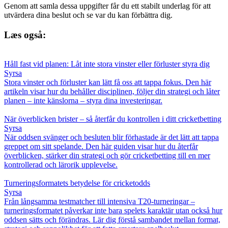
Genom att samla dessa uppgifter får du ett stabilt underlag för att
utvärdera dina beslut och se var du kan förbättra dig.
Læs også:
Håll fast vid planen: Låt inte stora vinster eller förluster styra dig
Syrsa
Stora vinster och förluster kan lätt få oss att tappa fokus. Den här
artikeln visar hur du behåller disciplinen, följer din strategi och låter
planen – inte känslorna – styra dina investeringar.
När överblicken brister – så återfår du kontrollen i ditt cricketbetting
Syrsa
När oddsen svänger och besluten blir förhastade är det lätt att tappa
greppet om sitt spelande. Den här guiden visar hur du återfår
överblicken, stärker din strategi och gör cricketbetting till en mer
kontrollerad och lärorik upplevelse.
Turneringsformatets betydelse för cricketodds
Syrsa
Från långsamma testmatcher till intensiva T20-turneringar –
turneringsformatet påverkar inte bara spelets karaktär utan också hur
oddsen sätts och förändras. Lär dig förstå sambandet mellan format,