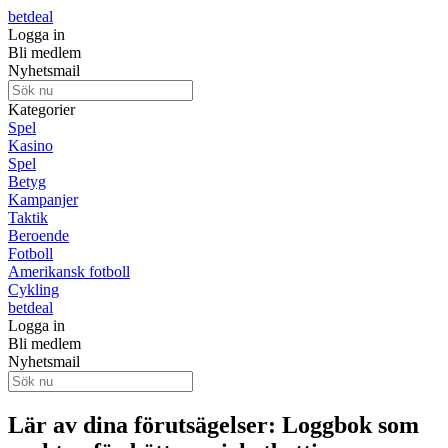
betdeal
Logga in
Bli medlem
Nyhetsmail
Kategorier
Spel
Kasino
Spel
Betyg
Kampanjer
Taktik
Beroende
Fotboll
Amerikansk fotboll
Cykling
betdeal
Logga in
Bli medlem
Nyhetsmail
Lär av dina förutsägelser: Loggbok som