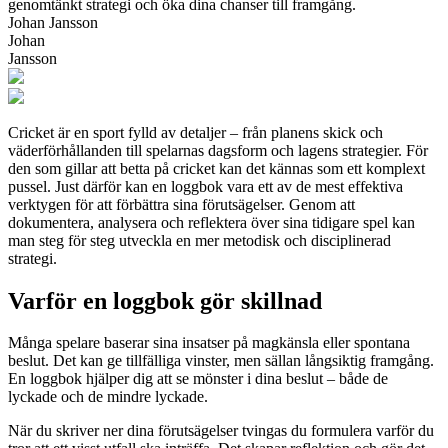
genomtänkt strategi och öka dina chanser till framgång.
Johan Jansson
Johan
Jansson
Cricket är en sport fylld av detaljer – från planens skick och
väderförhållanden till spelarnas dagsform och lagens strategier. För
den som gillar att betta på cricket kan det kännas som ett komplext
pussel. Just därför kan en loggbok vara ett av de mest effektiva
verktygen för att förbättra sina förutsägelser. Genom att
dokumentera, analysera och reflektera över sina tidigare spel kan
man steg för steg utveckla en mer metodisk och disciplinerad
strategi.
Varför en loggbok gör skillnad
Många spelare baserar sina insatser på magkänsla eller spontana
beslut. Det kan ge tillfälliga vinster, men sällan långsiktig framgång.
En loggbok hjälper dig att se mönster i dina beslut – både de
lyckade och de mindre lyckade.
När du skriver ner dina förutsägelser tvingas du formulera varför du