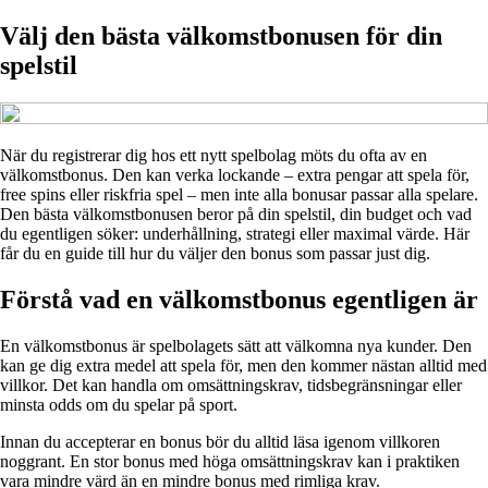
Välj den bästa välkomstbonusen för din
spelstil
När du registrerar dig hos ett nytt spelbolag möts du ofta av en
välkomstbonus. Den kan verka lockande – extra pengar att spela för,
free spins eller riskfria spel – men inte alla bonusar passar alla spelare.
Den bästa välkomstbonusen beror på din spelstil, din budget och vad
du egentligen söker: underhållning, strategi eller maximal värde. Här
får du en guide till hur du väljer den bonus som passar just dig.
Förstå vad en välkomstbonus egentligen är
En välkomstbonus är spelbolagets sätt att välkomna nya kunder. Den
kan ge dig extra medel att spela för, men den kommer nästan alltid med
villkor. Det kan handla om omsättningskrav, tidsbegränsningar eller
minsta odds om du spelar på sport.
Innan du accepterar en bonus bör du alltid läsa igenom villkoren
noggrant. En stor bonus med höga omsättningskrav kan i praktiken
vara mindre värd än en mindre bonus med rimliga krav.